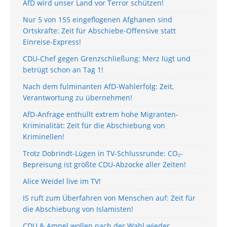
AfD wird unser Land vor Terror schützen!
Nur 5 von 155 eingeflogenen Afghanen sind
Ortskräfte: Zeit für Abschiebe-Offensive statt
Einreise-Express!
CDU-Chef gegen Grenzschließung: Merz lügt und
betrügt schon an Tag 1!
Nach dem fulminanten AfD-Wahlerfolg: Zeit,
Verantwortung zu übernehmen!
AfD-Anfrage enthüllt extrem hohe Migranten-
Kriminalität: Zeit für die Abschiebung von
Kriminellen!
Trotz Dobrindt-Lügen in TV-Schlussrunde: CO₂-
Bepreisung ist größte CDU-Abzocke aller Zeiten!
Alice Weidel live im TV!
IS ruft zum Überfahren von Menschen auf: Zeit für
die Abschiebung von Islamisten!
CDU & Ampel wollen nach der Wahl wieder