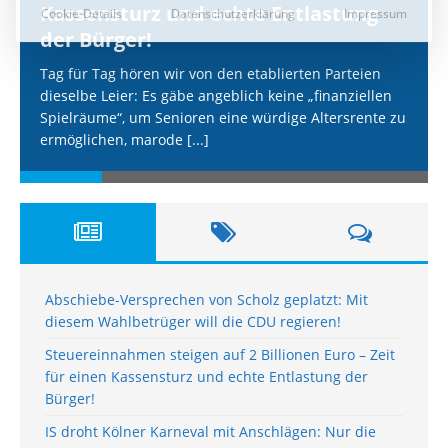
Kassensturz und echte Entlastung
der Bürger!
Tag für Tag hören wir von den etablierten Parteien
dieselbe Leier: Es gäbe angeblich keine „finanziellen
Spielräume“, um Senioren eine würdige Altersrente zu
ermöglichen, marode
[...]
Abschiebe-Versprechen von Scholz geplatzt: Mit
diesem Wahlbetrüger will die CDU regieren!
Steuereinnahmen steigen auf 2 Billionen Euro – Zeit
für einen Kassensturz und echte Entlastung der
Bürger!
IS droht Kölner Karneval mit Anschlägen: Nur die