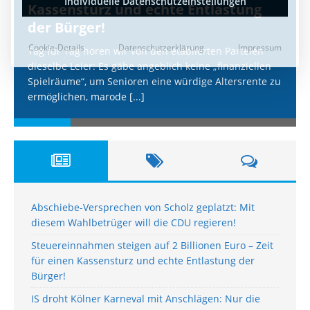
Kassensturz und echte Entlastung
der Bürger!
Tag für Tag hören wir von den etablierten Parteien
dieselbe Leier: Es gäbe angeblich keine „finanziellen
Spielräume“, um Senioren eine würdige Altersrente zu
ermöglichen, marode
[...]
Abschiebe-Versprechen von Scholz geplatzt: Mit
diesem Wahlbetrüger will die CDU regieren!
Steuereinnahmen steigen auf 2 Billionen Euro – Zeit
für einen Kassensturz und echte Entlastung der
Bürger!
IS droht Kölner Karneval mit Anschlägen: Nur die