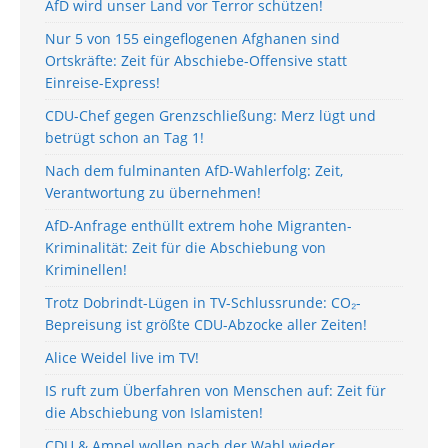
AfD wird unser Land vor Terror schützen!
Nur 5 von 155 eingeflogenen Afghanen sind
Ortskräfte: Zeit für Abschiebe-Offensive statt
Einreise-Express!
CDU-Chef gegen Grenzschließung: Merz lügt und
betrügt schon an Tag 1!
Nach dem fulminanten AfD-Wahlerfolg: Zeit,
Verantwortung zu übernehmen!
AfD-Anfrage enthüllt extrem hohe Migranten-
Kriminalität: Zeit für die Abschiebung von
Kriminellen!
Trotz Dobrindt-Lügen in TV-Schlussrunde: CO₂-
Bepreisung ist größte CDU-Abzocke aller Zeiten!
Alice Weidel live im TV!
IS ruft zum Überfahren von Menschen auf: Zeit für
die Abschiebung von Islamisten!
CDU & Ampel wollen nach der Wahl wieder