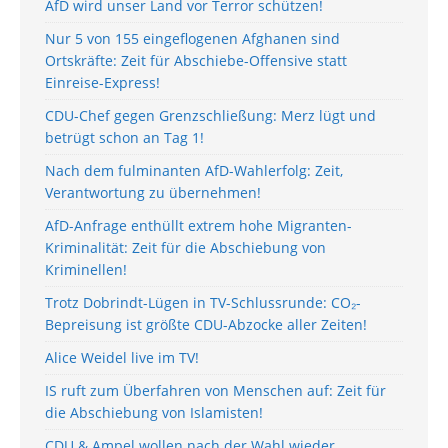
AfD wird unser Land vor Terror schützen!
Nur 5 von 155 eingeflogenen Afghanen sind
Ortskräfte: Zeit für Abschiebe-Offensive statt
Einreise-Express!
CDU-Chef gegen Grenzschließung: Merz lügt und
betrügt schon an Tag 1!
Nach dem fulminanten AfD-Wahlerfolg: Zeit,
Verantwortung zu übernehmen!
AfD-Anfrage enthüllt extrem hohe Migranten-
Kriminalität: Zeit für die Abschiebung von
Kriminellen!
Trotz Dobrindt-Lügen in TV-Schlussrunde: CO₂-
Bepreisung ist größte CDU-Abzocke aller Zeiten!
Alice Weidel live im TV!
IS ruft zum Überfahren von Menschen auf: Zeit für
die Abschiebung von Islamisten!
CDU & Ampel wollen nach der Wahl wieder