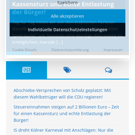
Kassensturz und echte Entlastung
der Bürger!
Tag für Tag hören wir von den etablierten Parteien
dieselbe Leier: Es gäbe angeblich keine „finanziellen
Spielräume“, um Senioren eine würdige Altersrente zu
ermöglichen, marode
[...]
Abschiebe-Versprechen von Scholz geplatzt: Mit
diesem Wahlbetrüger will die CDU regieren!
Steuereinnahmen steigen auf 2 Billionen Euro – Zeit
für einen Kassensturz und echte Entlastung der
Bürger!
IS droht Kölner Karneval mit Anschlägen: Nur die