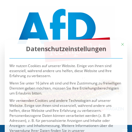
Mit die
Datenschutzeinstellungen
Wir nutzen Cookies auf unserer Website. Einige von ihnen sind
essenziell, während andere uns helfen, diese Website und Ihre
Erfahrung zu verbessern.
Wenn Sie unter 16 Jahre alt sind und Ihre Zustimmung zu freiwilligen
Diensten geben möchten, müssen Sie Ihre Erziehungsberechtigten
um Erlaubnis bitten.
Wir verwenden Cookies und andere Technologien auf unserer
Website. Einige von ihnen sind essenziell, während andere uns
helfen, diese Website und Ihre Erfahrung zu verbessern.
Personenbezogene Daten können verarbeitet werden (z. B. IP-
Adressen), z. B. für personalisierte Anzeigen und Inhalte oder
Anzeigen- und Inhaltsmessung.
Weitere Informationen über die
Verwendung Ihrer Daten finden Sie in unserer
Datenschutzerklärung
.
Sie können Ihre Auswahl jederzeit unter
Einstellungen
widerrufen oder anpassen.
Es folgt eine Liste der Service-Gruppen, für die eine Einwilli
Essenziell
Externe Medien