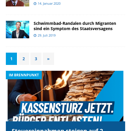
14. Januar 2020
Schwimmbad-Randalen durch Migranten
sind ein Symptom des Staatsversagens
29. Juli 2019
1
2
3
»
IM BRENNPUNKT
I
Steuereinnahmen steigen auf 2