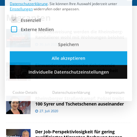
Speichern
Migranten
Alle akzeptieren
Statt Ausweisung werden die Rheinsberg-
Individuelle Datenschutzeinstellungen
Randalierer wohl mit Wohnungen belohnt
30. Juli 2020
Cookie-Details
Datenschutzerklärung
Impressum
Einwanderungspolitische Kehrtwende
notwendig für Erhalt Innerer Sicherheit
27. Juli 2020
Rheinsberger Straßenkampf: Polizei treibt
100 Syrer und Tschetschenen auseinander
27. Juli 2020
Der Job-Perspektivlosigkeit für gering