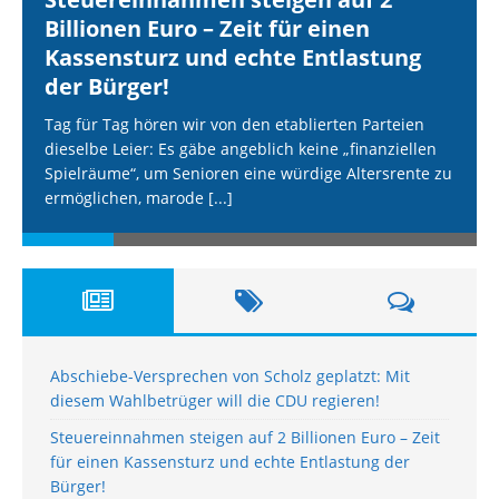
Billionen Euro – Zeit für einen
Kassensturz und echte Entlastung
der Bürger!
Tag für Tag hören wir von den etablierten Parteien
dieselbe Leier: Es gäbe angeblich keine „finanziellen
Spielräume“, um Senioren eine würdige Altersrente zu
ermöglichen, marode
[...]
Abschiebe-Versprechen von Scholz geplatzt: Mit
diesem Wahlbetrüger will die CDU regieren!
Steuereinnahmen steigen auf 2 Billionen Euro – Zeit
für einen Kassensturz und echte Entlastung der
Bürger!