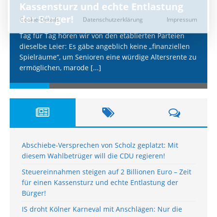
Kassensturz und echte Entlastung
der Bürger!
Tag für Tag hören wir von den etablierten Parteien
dieselbe Leier: Es gäbe angeblich keine „finanziellen
Spielräume“, um Senioren eine würdige Altersrente zu
ermöglichen, marode
[...]
Abschiebe-Versprechen von Scholz geplatzt: Mit
diesem Wahlbetrüger will die CDU regieren!
Steuereinnahmen steigen auf 2 Billionen Euro – Zeit
für einen Kassensturz und echte Entlastung der
Bürger!
IS droht Kölner Karneval mit Anschlägen: Nur die