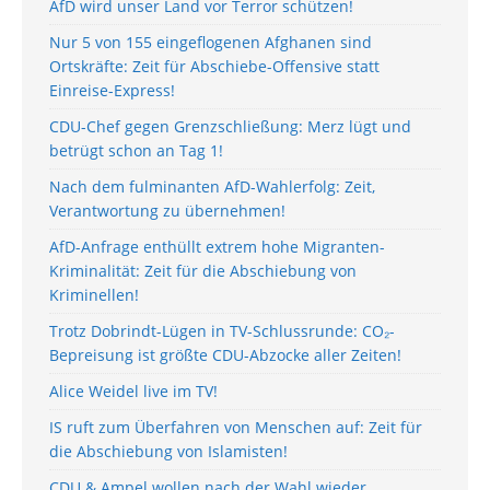
AfD wird unser Land vor Terror schützen!
Nur 5 von 155 eingeflogenen Afghanen sind
Ortskräfte: Zeit für Abschiebe-Offensive statt
Einreise-Express!
CDU-Chef gegen Grenzschließung: Merz lügt und
betrügt schon an Tag 1!
Nach dem fulminanten AfD-Wahlerfolg: Zeit,
Verantwortung zu übernehmen!
AfD-Anfrage enthüllt extrem hohe Migranten-
Kriminalität: Zeit für die Abschiebung von
Kriminellen!
Trotz Dobrindt-Lügen in TV-Schlussrunde: CO₂-
Bepreisung ist größte CDU-Abzocke aller Zeiten!
Alice Weidel live im TV!
IS ruft zum Überfahren von Menschen auf: Zeit für
die Abschiebung von Islamisten!
CDU & Ampel wollen nach der Wahl wieder