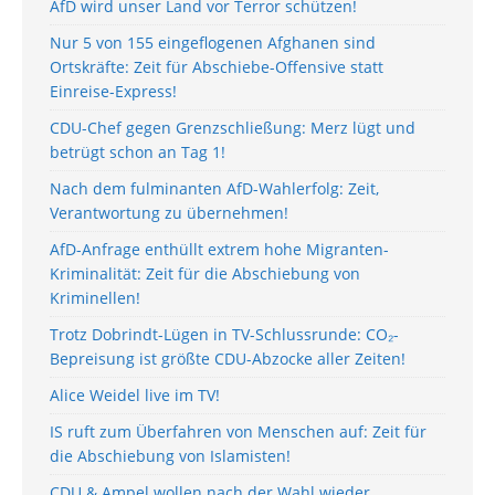
AfD wird unser Land vor Terror schützen!
Nur 5 von 155 eingeflogenen Afghanen sind
Ortskräfte: Zeit für Abschiebe-Offensive statt
Einreise-Express!
CDU-Chef gegen Grenzschließung: Merz lügt und
betrügt schon an Tag 1!
Nach dem fulminanten AfD-Wahlerfolg: Zeit,
Verantwortung zu übernehmen!
AfD-Anfrage enthüllt extrem hohe Migranten-
Kriminalität: Zeit für die Abschiebung von
Kriminellen!
Trotz Dobrindt-Lügen in TV-Schlussrunde: CO₂-
Bepreisung ist größte CDU-Abzocke aller Zeiten!
Alice Weidel live im TV!
IS ruft zum Überfahren von Menschen auf: Zeit für
die Abschiebung von Islamisten!
CDU & Ampel wollen nach der Wahl wieder