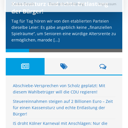
Kassensturz und echte Entlastung
der Bürger!
Tag für Tag hören wir von den etablierten Parteien
dieselbe Leier: Es gäbe angeblich keine „finanziellen
Spielräume“, um Senioren eine würdige Altersrente zu
ermöglichen, marode
[...]
Abschiebe-Versprechen von Scholz geplatzt: Mit
diesem Wahlbetrüger will die CDU regieren!
Steuereinnahmen steigen auf 2 Billionen Euro – Zeit
für einen Kassensturz und echte Entlastung der
Bürger!
IS droht Kölner Karneval mit Anschlägen: Nur die