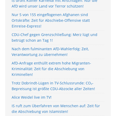
IS droht Kölner Karneval mit Anschlägen: Nur die
AfD wird unser Land vor Terror schützen!
Nur 5 von 155 eingeflogenen Afghanen sind
Ortskräfte: Zeit für Abschiebe-Offensive statt
Einreise-Express!
CDU-Chef gegen Grenzschließung: Merz lügt und
betrügt schon an Tag 1!
Nach dem fulminanten AfD-Wahlerfolg: Zeit,
Verantwortung zu übernehmen!
AfD-Anfrage enthüllt extrem hohe Migranten-
Kriminalität: Zeit für die Abschiebung von
Kriminellen!
Trotz Dobrindt-Lügen in TV-Schlussrunde: CO₂-
Bepreisung ist größte CDU-Abzocke aller Zeiten!
Alice Weidel live im TV!
IS ruft zum Überfahren von Menschen auf: Zeit für
die Abschiebung von Islamisten!