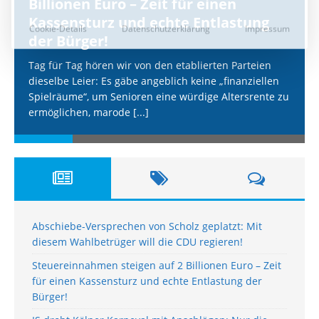
Billionen Euro – Zeit für einen
Kassensturz und echte Entlastung
der Bürger!
Tag für Tag hören wir von den etablierten Parteien
dieselbe Leier: Es gäbe angeblich keine „finanziellen
Spielräume“, um Senioren eine würdige Altersrente zu
ermöglichen, marode
[...]
Abschiebe-Versprechen von Scholz geplatzt: Mit
diesem Wahlbetrüger will die CDU regieren!
Steuereinnahmen steigen auf 2 Billionen Euro – Zeit
für einen Kassensturz und echte Entlastung der
Bürger!