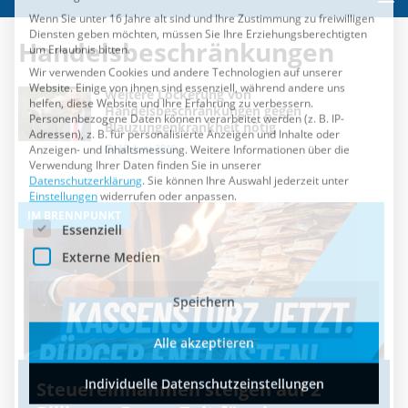
Es folgt eine Liste der Service-Gruppen, für die eine Einwilli
Essenziell
Handelsbeschränkungen
Externe Medien
Weitere Lockerung von
Speichern
Handelsbeschränkungen gegen
Blauzungenkrankheit nötig
Alle akzeptieren
18. Juni 2019
Individuelle Datenschutzeinstellungen
IM BRENNPUNKT
I
Cookie-Details
Datenschutzerklärung
Impressum
Steuereinnahmen steigen auf 2