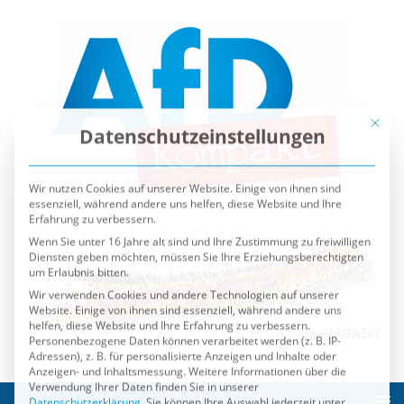
Mit die
Datenschutzeinstellungen
Wir nutzen Cookies auf unserer Website. Einige von ihnen sind
essenziell, während andere uns helfen, diese Website und Ihre
Erfahrung zu verbessern.
Wenn Sie unter 16 Jahre alt sind und Ihre Zustimmung zu freiwilligen
Diensten geben möchten, müssen Sie Ihre Erziehungsberechtigten
um Erlaubnis bitten.
Wir verwenden Cookies und andere Technologien auf unserer
Website. Einige von ihnen sind essenziell, während andere uns
helfen, diese Website und Ihre Erfahrung zu verbessern.
Personenbezogene Daten können verarbeitet werden (z. B. IP-
Adressen), z. B. für personalisierte Anzeigen und Inhalte oder
Anzeigen- und Inhaltsmessung.
Weitere Informationen über die
Verwendung Ihrer Daten finden Sie in unserer
Datenschutzerklärung
.
Sie können Ihre Auswahl jederzeit unter
Einstellungen
widerrufen oder anpassen.
Es folgt eine Liste der Service-Gruppen, für die eine Einwilli
Essenziell
Externe Medien