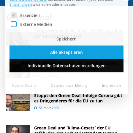
Speichern
Green Deal
Alle akzeptieren
Ratspräsidentschaft in der EU: Totengräber
Individuelle Datenschutzeinstellungen
der europäischen Idee!
8. Juli 2020
Cookie-Details
Datenschutzerklärung
Impressum
Die Wirtschaft kann die Corona-Krise nur
ohne den Green Deal überleben
27. April 2020
Stoppt den Green Deal: Infolge Corona gibt
es Dringenderes für die EU zu tun
22. März 2020
Green Deal und ‘Klima-Gesetz`der EU