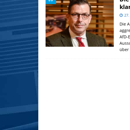
kla
27
Die A
aggre
AfD-E
Aussc
über 