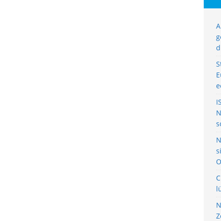
A
g
d
S
E
e
I
N
s
N
s
O
C
l
N
Z