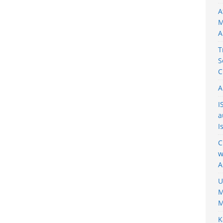
A
M
A
T
S
C
A
I
a
I
C
w
A
U
M
M
K