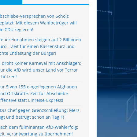
bschiebe-Versprechen von Scholz
eplatzt: Mit diesem Wahlbetrüger will
ie CDU regieren!
teuereinnahmen steigen auf 2 Billionen
uro – Zeit für einen Kassensturz und
chte Entlastung der Bürger!
S droht Kölner Karneval mit Anschlägen:
ur die AfD wird unser Land vor Terror
chützen!
ur 5 von 155 eingeflogenen Afghanen
ind Ortskräfte: Zeit für Abschiebe-
ffensive statt Einreise-Express!
DU-Chef gegen Grenzschließung: Merz
ügt und betrügt schon an Tag 1!
ach dem fulminanten AfD-Wahlerfolg:
eit, Verantwortung zu übernehmen!