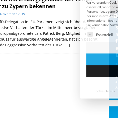
r zu Zypern bekennen
. November 2019
fD-Delegation im EU-Parlament zeigt sich über das
Cookie-Details
CDU & Ampel wollen nach
ssive Verhalten der Türkei im Mittelmeer besorgt. Der
uropaabgeordnete Lars Patrick Berg, Mitglied im
der Wahl wieder Afghanen
a
huss für auswärtige Angelegenheiten, hat sich besorgt
einfliegen: Zeit für ein
das aggressive Verhalten der Türkei
[…]
Asylmoratorium!
Die Bundesregierung und die CDU
halten die Wähler für dumm! Weil die
T
Stimmung wegen der von Afghanen
e
verübten Anschläge kippte, wurden die
g
Flüge vor der
[...]
S
A