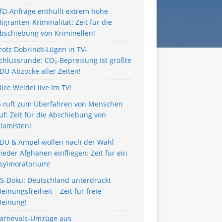
fD-Anfrage enthüllt extrem hohe
igranten-Kriminalität: Zeit für die
bschiebung von Kriminellen!
rotz Dobrindt-Lügen in TV-
chlussrunde: CO₂-Bepreisung ist größte
DU-Abzocke aller Zeiten!
lice Weidel live im TV!
S ruft zum Überfahren von Menschen
uf: Zeit für die Abschiebung von
slamisten!
DU & Ampel wollen nach der Wahl
ieder Afghanen einfliegen: Zeit für ein
sylmoratorium!
S-Doku: Deutschland unterdrückt
einungsfreiheit – Zeit für freie
einung!
arnevals-Umzüge aus