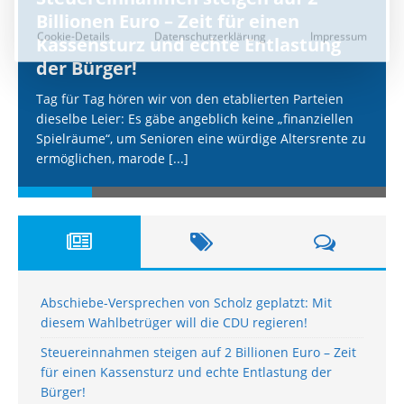
Billionen Euro – Zeit für einen
Kassensturz und echte Entlastung
der Bürger!
Tag für Tag hören wir von den etablierten Parteien
dieselbe Leier: Es gäbe angeblich keine „finanziellen
Spielräume“, um Senioren eine würdige Altersrente zu
ermöglichen, marode
[...]
Abschiebe-Versprechen von Scholz geplatzt: Mit
diesem Wahlbetrüger will die CDU regieren!
Steuereinnahmen steigen auf 2 Billionen Euro – Zeit
für einen Kassensturz und echte Entlastung der
Bürger!