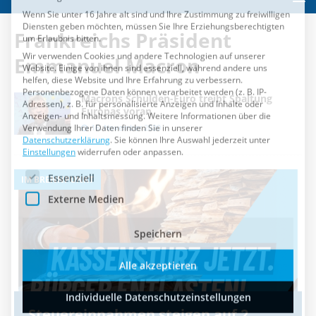
Es folgt eine Liste der Service-Gruppen, für die eine Einwilli
Essenziell
Frankreichs Präsident
Externe Medien
Emmanuel Macron
Speichern
Macrons Schulden-Euro treibt Spaltung
Alle akzeptieren
Europas voran
16. November 2020
Individuelle Datenschutzeinstellungen
IM BRENNPUNKT
I
Cookie-Details
Datenschutzerklärung
Impressum
Steuereinnahmen steigen auf 2