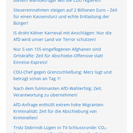
diesem Wahlbetrüger will die CDU regieren!
Steuereinnahmen steigen auf 2 Billionen Euro – Zeit
für einen Kassensturz und echte Entlastung der
Bürger!
IS droht Kölner Karneval mit Anschlägen: Nur die
AfD wird unser Land vor Terror schützen!
Nur 5 von 155 eingeflogenen Afghanen sind
Ortskräfte: Zeit für Abschiebe-Offensive statt
Einreise-Express!
CDU-Chef gegen Grenzschließung: Merz lügt und
betrügt schon an Tag 1!
Nach dem fulminanten AfD-Wahlerfolg: Zeit,
Verantwortung zu übernehmen!
AfD-Anfrage enthüllt extrem hohe Migranten-
Kriminalität: Zeit für die Abschiebung von
Kriminellen!
Trotz Dobrindt-Lügen in TV-Schlussrunde: CO₂-