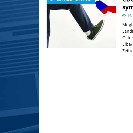
sym
14.
Mitgl
Landr
Oster
Elbe/
Zeitu