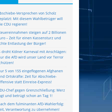
bschiebe-Versprechen von Scholz
eplatzt: Mit diesem Wahlbetrüger will
ie CDU regieren!
teuereinnahmen steigen auf 2 Billionen
uro – Zeit für einen Kassensturz und
chte Entlastung der Bürger!
S droht Kölner Karneval mit Anschlägen:
ur die AfD wird unser Land vor Terror
chützen!
ur 5 von 155 eingeflogenen Afghanen
ind Ortskräfte: Zeit für Abschiebe-
ffensive statt Einreise-Express!
DU-Chef gegen Grenzschließung: Merz
ügt und betrügt schon an Tag 1!
ach dem fulminanten AfD-Wahlerfolg:
eit, Verantwortung zu übernehmen!