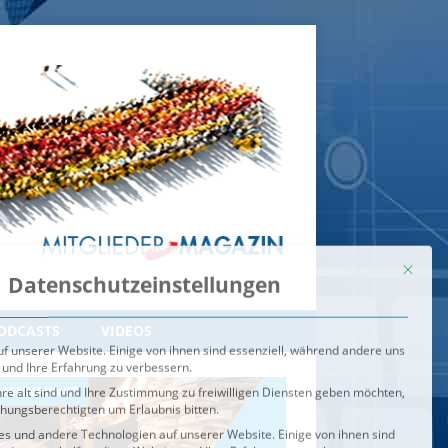
Mit dies
Datenschutzeinstellungen
f unserer Website. Einige von ihnen sind essenziell, während andere uns
 und Ihre Erfahrung zu verbessern.
re alt sind und Ihre Zustimmung zu freiwilligen Diensten geben möchten,
ehungsberechtigten um Erlaubnis bitten.
s und andere Technologien auf unserer Website. Einige von ihnen sind
ndere uns helfen, diese Website und Ihre Erfahrung zu verbessern.
n können verarbeitet werden (z. B. IP-Adressen), z. B. für
igen und Inhalte oder Anzeigen- und Inhaltsmessung.
Weitere
ie Verwendung Ihrer Daten finden Sie in unserer
Datenschutzerklärung
.
ahl jederzeit unter
Einstellungen
widerrufen oder anpassen.
e der Service-Gruppen, für die eine Einwilligung erteilt werden ka
Externe Medien
ODCASTS
VIDEOS
Speichern
BRENNPUNKT
IM BRENNPUNKT
Alle akzeptieren