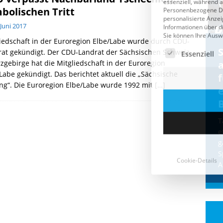
bolischen Tritt
 Juni 2017
iedschaft in der Euroregion Elbe/Labe wurde durch CDU-
Cookie-Details
CDU & Ampel wollen nach
at gekündigt. Der CDU-Landrat der Sächsischen Schweiz
zgebirge hat die Mitgliedschaft in der Euroregion
der Wahl wieder Afghanen
a
Labe gekündigt. Das berichtet aktuell die „Sächsische
einfliegen: Zeit für ein
ng“. Die Euroregion Elbe/Labe wurde 1992 mit
[…]
Asylmoratorium!
Die Bundesregierung und die CDU
halten die Wähler für dumm! Weil die
T
Stimmung wegen der von Afghanen
e
verübten Anschläge kippte, wurden die
g
Flüge vor der
[...]
S
A