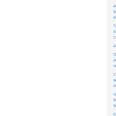
A
M
A
T
S
C
A
I
a
I
C
w
A
U
M
M
K