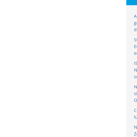
A
g
d
S
E
e
I
N
s
N
s
O
C
l
N
Z