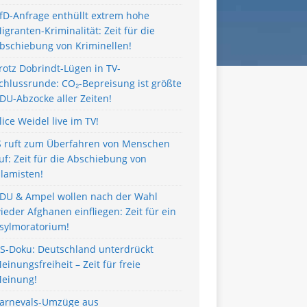
fD-Anfrage enthüllt extrem hohe
igranten-Kriminalität: Zeit für die
bschiebung von Kriminellen!
rotz Dobrindt-Lügen in TV-
chlussrunde: CO₂-Bepreisung ist größte
DU-Abzocke aller Zeiten!
lice Weidel live im TV!
S ruft zum Überfahren von Menschen
uf: Zeit für die Abschiebung von
slamisten!
DU & Ampel wollen nach der Wahl
ieder Afghanen einfliegen: Zeit für ein
sylmoratorium!
S-Doku: Deutschland unterdrückt
einungsfreiheit – Zeit für freie
einung!
arnevals-Umzüge aus