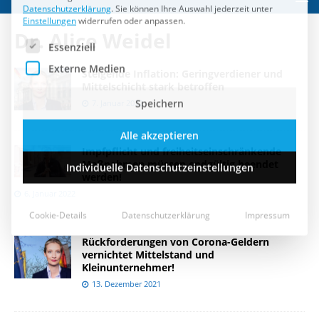
Speichern
Dr. Alice Weidel
Alle akzeptieren
Steigende Inflation: Geringverdiener und
Individuelle Datenschutzeinstellungen
Mittelschicht stark betroffen
7. Januar 2022
Cookie-Details
Datenschutzerklärung
Impressum
Impfpflicht und freiheitseinschränkende
Maßnahmen müssen endgültig beendet
werden!
6. Januar 2022
Rückforderungen von Corona-Geldern
vernichtet Mittelstand und
Kleinunternehmer!
13. Dezember 2021