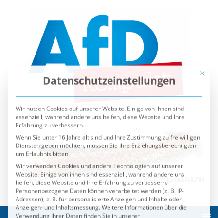
Mit die
Datenschutzeinstellungen
Wir nutzen Cookies auf unserer Website. Einige von ihnen sind
essenziell, während andere uns helfen, diese Website und Ihre
Erfahrung zu verbessern.
Wenn Sie unter 16 Jahre alt sind und Ihre Zustimmung zu freiwilligen
Diensten geben möchten, müssen Sie Ihre Erziehungsberechtigten
um Erlaubnis bitten.
Wir verwenden Cookies und andere Technologien auf unserer
Website. Einige von ihnen sind essenziell, während andere uns
helfen, diese Website und Ihre Erfahrung zu verbessern.
Personenbezogene Daten können verarbeitet werden (z. B. IP-
Adressen), z. B. für personalisierte Anzeigen und Inhalte oder
Anzeigen- und Inhaltsmessung.
Weitere Informationen über die
Verwendung Ihrer Daten finden Sie in unserer
Datenschutzerklärung
.
Sie können Ihre Auswahl jederzeit unter
Einstellungen
widerrufen oder anpassen.
Es folgt eine Liste der Service-Gruppen, für die eine Einwilli
Essenziell
Externe Medien