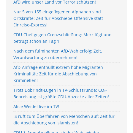
AfD wird unser Land vor Terror schützen!
Nur 5 von 155 eingeflogenen Afghanen sind
Ortskräfte: Zeit für Abschiebe-Offensive statt
Einreise-Express!
CDU-Chef gegen Grenzschließung: Merz lügt und
betrügt schon an Tag 1!
Nach dem fulminanten AfD-Wahlerfolg: Zeit,
Verantwortung zu übernehmen!
AfD-Anfrage enthüllt extrem hohe Migranten-
Kriminalität: Zeit für die Abschiebung von
Kriminellen!
Trotz Dobrindt-Lügen in TV-Schlussrunde: CO₂-
Bepreisung ist größte CDU-Abzocke aller Zeiten!
Alice Weidel live im TV!
IS ruft zum Überfahren von Menschen auf: Zeit für
die Abschiebung von Islamisten!
CDU & Ampel wollen nach der Wahl wieder