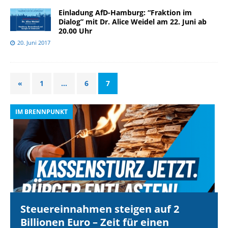
Einladung AfD-Hamburg: “Fraktion im
Dialog” mit Dr. Alice Weidel am 22. Juni ab
20.00 Uhr
20. Juni 2017
«
1
…
6
7
IM BRENNPUNKT
I
Steuereinnahmen steigen auf 2
Billionen Euro – Zeit für einen