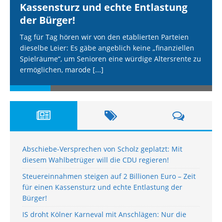
Kassensturz und echte Entlastung
der Bürger!
Tag für Tag hören wir von den etablierten Parteien
dieselbe Leier: Es gäbe angeblich keine „finanziellen
Spielräume“, um Senioren eine würdige Altersrente zu
ermöglichen, marode
[...]
Abschiebe-Versprechen von Scholz geplatzt: Mit
diesem Wahlbetrüger will die CDU regieren!
Steuereinnahmen steigen auf 2 Billionen Euro – Zeit
für einen Kassensturz und echte Entlastung der
Bürger!
IS droht Kölner Karneval mit Anschlägen: Nur die