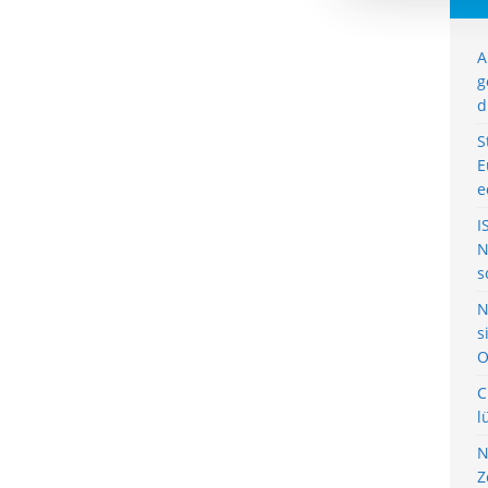
A
g
d
S
E
e
I
N
s
N
s
O
C
l
N
Z