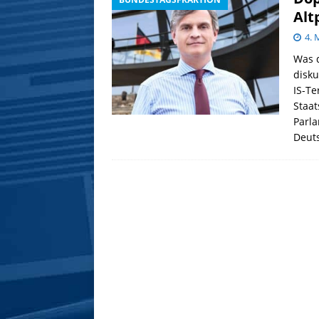
Alt
4. 
Was 
disku
IS-Te
Staat
Parla
Deut