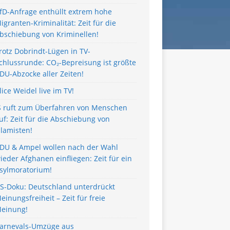
fD-Anfrage enthüllt extrem hohe
igranten-Kriminalität: Zeit für die
bschiebung von Kriminellen!
rotz Dobrindt-Lügen in TV-
chlussrunde: CO₂-Bepreisung ist größte
DU-Abzocke aller Zeiten!
lice Weidel live im TV!
S ruft zum Überfahren von Menschen
uf: Zeit für die Abschiebung von
slamisten!
DU & Ampel wollen nach der Wahl
ieder Afghanen einfliegen: Zeit für ein
sylmoratorium!
S-Doku: Deutschland unterdrückt
einungsfreiheit – Zeit für freie
einung!
arnevals-Umzüge aus