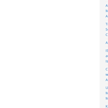
A
M
A
T
S
C
A
I
a
I
C
w
A
U
M
M
K