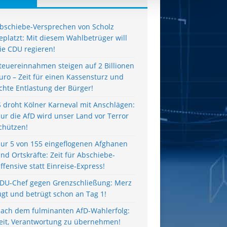
bschiebe-Versprechen von Scholz
eplatzt: Mit diesem Wahlbetrüger will
ie CDU regieren!
teuereinnahmen steigen auf 2 Billionen
uro – Zeit für einen Kassensturz und
chte Entlastung der Bürger!
S droht Kölner Karneval mit Anschlägen:
ur die AfD wird unser Land vor Terror
chützen!
ur 5 von 155 eingeflogenen Afghanen
ind Ortskräfte: Zeit für Abschiebe-
ffensive statt Einreise-Express!
DU-Chef gegen Grenzschließung: Merz
ügt und betrügt schon an Tag 1!
ach dem fulminanten AfD-Wahlerfolg:
eit, Verantwortung zu übernehmen!