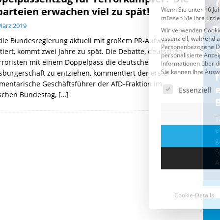
parteien erwachen viel zu spät!
März 2019
die Bundesregierung aktuell mit großem PR-Aufwand
Cookie-Details
CDU & Ampel wollen nach
tiert, kommt zwei Jahre zu spät. Die Debatte, deutschen
rroristen mit einem Doppelpass die deutsche
der Wahl wieder Afghanen
a
sbürgerschaft zu entziehen, kommentiert der erste
einfliegen: Zeit für ein
mentarische Geschäftsführer der AfD-Fraktion im
Asylmoratorium!
schen Bundestag,
[…]
Die Bundesregierung und die CDU
halten die Wähler für dumm! Weil die
T
Stimmung wegen der von Afghanen
e
verübten Anschläge kippte, wurden die
g
Flüge vor der
[...]
S
A