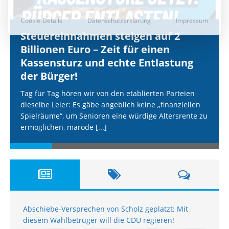
Steuereinnahmen steigen auf 2
Billionen Euro – Zeit für einen
Kassensturz und echte Entlastung
der Bürger!
Tag für Tag hören wir von den etablierten Parteien
dieselbe Leier: Es gäbe angeblich keine „finanziellen
Spielräume“, um Senioren eine würdige Altersrente zu
ermöglichen, marode
[...]
Abschiebe-Versprechen von Scholz geplatzt: Mit
diesem Wahlbetrüger will die CDU regieren!