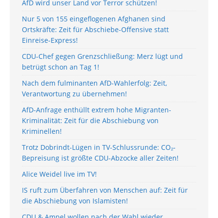
AfD wird unser Land vor Terror schützen!
Nur 5 von 155 eingeflogenen Afghanen sind
Ortskräfte: Zeit für Abschiebe-Offensive statt
Einreise-Express!
CDU-Chef gegen Grenzschließung: Merz lügt und
betrügt schon an Tag 1!
Nach dem fulminanten AfD-Wahlerfolg: Zeit,
Verantwortung zu übernehmen!
AfD-Anfrage enthüllt extrem hohe Migranten-
Kriminalität: Zeit für die Abschiebung von
Kriminellen!
Trotz Dobrindt-Lügen in TV-Schlussrunde: CO₂-
Bepreisung ist größte CDU-Abzocke aller Zeiten!
Alice Weidel live im TV!
IS ruft zum Überfahren von Menschen auf: Zeit für
die Abschiebung von Islamisten!
CDU & Ampel wollen nach der Wahl wieder