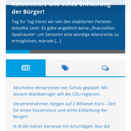
Kassensturz und echte Entlastung
der Bürger!
Tag für Tag hören wir von den etablierten Parteien
dieselbe Leier: Es gäbe angeblich keine „finanziellen
Spielräume“, um Senioren eine würdige Altersrente zu
ermöglichen, marode
[...]
Abschiebe-Versprechen von Scholz geplatzt: Mit
diesem Wahlbetrüger will die CDU regieren!
Steuereinnahmen steigen auf 2 Billionen Euro – Zeit
für einen Kassensturz und echte Entlastung der
Bürger!
IS droht Kölner Karneval mit Anschlägen: Nur die