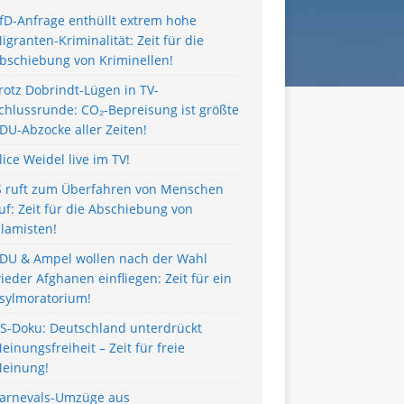
fD-Anfrage enthüllt extrem hohe
igranten-Kriminalität: Zeit für die
bschiebung von Kriminellen!
rotz Dobrindt-Lügen in TV-
chlussrunde: CO₂-Bepreisung ist größte
DU-Abzocke aller Zeiten!
lice Weidel live im TV!
S ruft zum Überfahren von Menschen
uf: Zeit für die Abschiebung von
slamisten!
DU & Ampel wollen nach der Wahl
ieder Afghanen einfliegen: Zeit für ein
sylmoratorium!
S-Doku: Deutschland unterdrückt
einungsfreiheit – Zeit für freie
einung!
arnevals-Umzüge aus