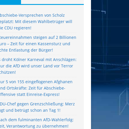
bschiebe-Versprechen von Scholz
eplatzt: Mit diesem Wahlbetrüger will
ie CDU regieren!
teuereinnahmen steigen auf 2 Billionen
uro – Zeit für einen Kassensturz und
chte Entlastung der Bürger!
S droht Kölner Karneval mit Anschlägen:
ur die AfD wird unser Land vor Terror
chützen!
ur 5 von 155 eingeflogenen Afghanen
ind Ortskräfte: Zeit für Abschiebe-
ffensive statt Einreise-Express!
DU-Chef gegen Grenzschließung: Merz
ügt und betrügt schon an Tag 1!
ach dem fulminanten AfD-Wahlerfolg:
eit, Verantwortung zu übernehmen!