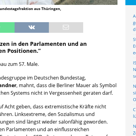
undestagsfraktion aus Thüringen,
A
g
d
S
itzen in den Parlamenten und an
E
en Positionen.”
e
I
bau zum 57. Male.
N
s
andesgruppe im Deutschen Bundestag,
andner
, mahnt, dass die Berliner Mauer als Symbol
N
chen Systems nicht in Vergessenheit geraten darf.
s
O
 Acht geben, dass extremistische Kräfte nicht
C
führen. Linksextreme, den Sozialismus und
l
gen sind längst wieder salonfähig geworden.
N
 den Parlamenten und an einflussreichen
Z