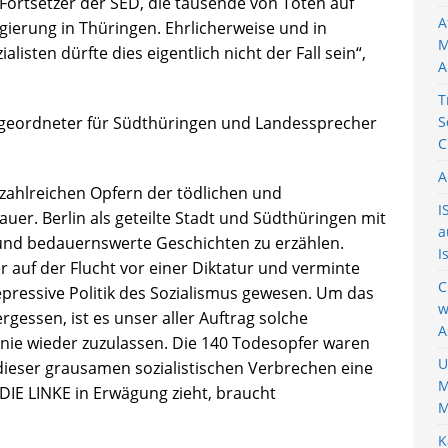
 Fortsetzer der SED, die tausende von Toten auf
A
gierung in Thüringen. Ehrlicherweise und in
M
listen dürfte dies eigentlich nicht der Fall sein“,
A
T
geordneter für Südthüringen und Landessprecher
S
C
A
zahlreichen Opfern der tödlichen und
I
er. Berlin als geteilte Stadt und Südthüringen mit
a
und bedauernswerte Geschichten zu erzählen.
I
r auf der Flucht vor einer Diktatur und verminte
C
repressive Politik des Sozialismus gewesen. Um das
w
ergessen, ist es unser aller Auftrag solche
A
nie wieder zuzulassen. Die 140 Todesopfer waren
U
dieser grausamen sozialistischen Verbrechen eine
M
 DIE LINKE in Erwägung zieht, braucht
M
K