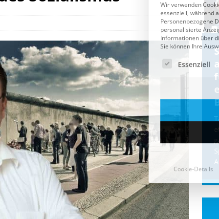
Cookie-Details
CDU & Ampel wollen nach
der Wahl wieder Afghanen
a
einfliegen: Zeit für ein
Asylmoratorium!
Die Bundesregierung und die CDU
halten die Wähler für dumm! Weil die
T
Stimmung wegen der von Afghanen
e
verübten Anschläge kippte, wurden die
g
Flüge vor der
[...]
S
A