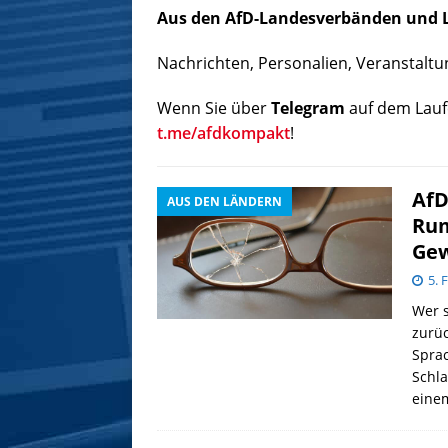
Aus den AfD-Landesverbänden und 
Nachrichten, Personalien, Veranstalt
Wenn Sie über
Telegram
auf dem Lauf
t.me/afdkompakt
!
AfD
AUS DEN LÄNDERN
Rum
Gew
5. 
Wer s
zurüc
Spra
Schla
eine