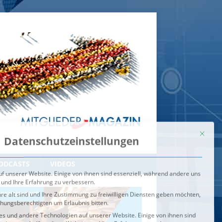
Mit dies
Datenschutzeinstellungen
f unserer Website. Einige von ihnen sind essenziell, während andere uns
 und Ihre Erfahrung zu verbessern.
re alt sind und Ihre Zustimmung zu freiwilligen Diensten geben möchten,
ehungsberechtigten um Erlaubnis bitten.
s und andere Technologien auf unserer Website. Einige von ihnen sind
ndere uns helfen, diese Website und Ihre Erfahrung zu verbessern.
n können verarbeitet werden (z. B. IP-Adressen), z. B. für
igen und Inhalte oder Anzeigen- und Inhaltsmessung.
Weitere
ie Verwendung Ihrer Daten finden Sie in unserer
Datenschutzerklärung
.
ahl jederzeit unter
Einstellungen
widerrufen oder anpassen.
e der Service-Gruppen, für die eine Einwilligung erteilt werden ka
Externe Medien
ODCASTS
VIDEOS
Speichern
BRENNPUNKT
IM BRENNPUNKT
Alle akzeptieren