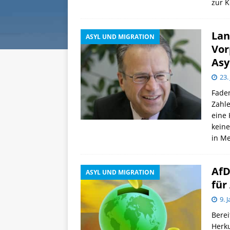
zur 
Lan
ASYL UND MIGRATION
Vor
Asy
23.
Fade
Zahle
eine 
keine
in M
AfD
ASYL UND MIGRATION
für
9. 
Berei
Herku