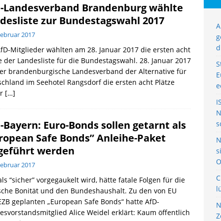
-Landesverband Brandenburg wählte
desliste zur Bundestagswahl 2017
A
Februar 2017
g
d
fD-Mitglieder wählten am 28. Januar 2017 die ersten acht
e der Landesliste für die Bundestagswahl. 28. Januar 2017
S
er brandenburgische Landesverband der Alternative für
E
chland im Seehotel Rangsdorf die ersten acht Plätze
e
er
[…]
I
N
-Bayern: Euro-Bonds sollen getarnt als
s
ropean Safe Bonds” Anleihe-Paket
N
geführt werden
s
O
Februar 2017
C
ls “sicher” vorgegaukelt wird, hätte fatale Folgen für die
l
sche Bonität und den Bundeshaushalt. Zu den von EU
ZB geplanten „European Safe Bonds“ hatte AfD-
N
svorstandsmitglied Alice Weidel erklärt: Kaum öffentlich
Z