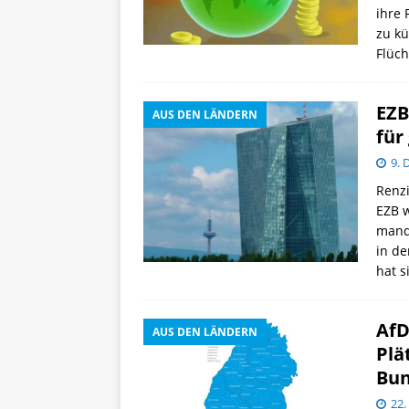
ihre 
zu k
Flüch
EZB
AUS DEN LÄNDERN
für
9. 
Renzi
EZB w
manda
in de
hat s
AfD
AUS DEN LÄNDERN
Plä
Bun
22