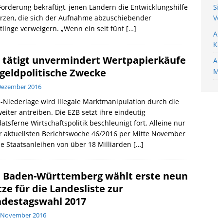
Forderung bekräftigt, jenen Ländern die Entwicklungshilfe
S
ürzen, die sich der Aufnahme abzuschiebender
V
tlinge verweigern. „Wenn ein seit fünf
[…]
A
K
 tätigt unvermindert Wertpapierkäufe
A
 geldpolitische Zwecke
M
Dezember 2016
-Niederlage wird illegale Marktmanipulation durch die
eiter antreiben. Die EZB setzt ihre eindeutig
tsferne Wirtschaftspolitik beschleunigt fort. Alleine nur
r aktuellsten Berichtswoche 46/2016 per Mitte November
ie Staatsanleihen von über 18 Milliarden
[…]
 Baden-Württemberg wählt erste neun
tze für die Landesliste zur
destagswahl 2017
. November 2016