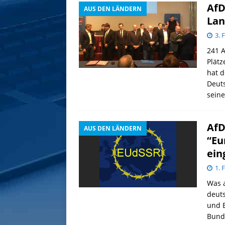
AfD
AUS DEN LÄNDERN
Lan
3. 
241 A
Plätz
hat d
Deuts
sein
AfD
AUS DEN LÄNDERN
“Eu
ein
1. 
Was a
deut
und E
Bunde