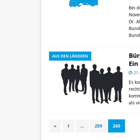
Bei d
Novem
Dr. A
Bunde
Bunde
Bür
AUS DEN LÄNDERN
Ein
21
Es ko
recht
komm
als v
«
1
…
259
260