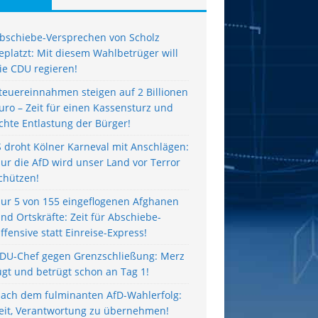
bschiebe-Versprechen von Scholz
eplatzt: Mit diesem Wahlbetrüger will
ie CDU regieren!
teuereinnahmen steigen auf 2 Billionen
uro – Zeit für einen Kassensturz und
chte Entlastung der Bürger!
S droht Kölner Karneval mit Anschlägen:
ur die AfD wird unser Land vor Terror
chützen!
ur 5 von 155 eingeflogenen Afghanen
ind Ortskräfte: Zeit für Abschiebe-
ffensive statt Einreise-Express!
DU-Chef gegen Grenzschließung: Merz
ügt und betrügt schon an Tag 1!
ach dem fulminanten AfD-Wahlerfolg:
eit, Verantwortung zu übernehmen!