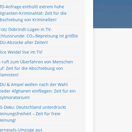
fD-Anfrage enthüllt extrem hohe
igranten-Kriminalität: Zeit für die
bschiebung von Kriminellen!
rotz Dobrindt-Lügen in TV-
chlussrunde: CO₂-Bepreisung ist größte
DU-Abzocke aller Zeiten!
lice Weidel live im TV!
S ruft zum Überfahren von Menschen
uf: Zeit für die Abschiebung von
slamisten!
DU & Ampel wollen nach der Wahl
ieder Afghanen einfliegen: Zeit für ein
sylmoratorium!
S-Doku: Deutschland unterdrückt
einungsfreiheit – Zeit für freie
einung!
arnevals-Umzüge aus