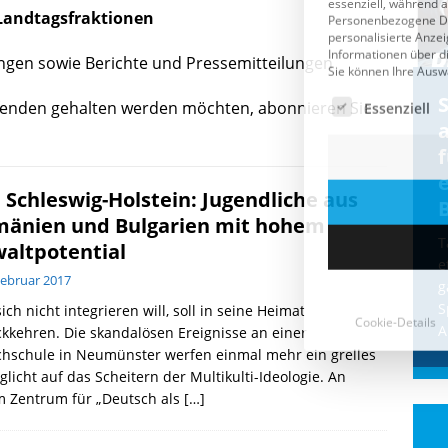
Landtagsfraktionen
ungen sowie Berichte und Pressemitteilungen
Cookie-Details
CDU & Ampel wollen nach
enden gehalten werden möchten, abonnieren Sie
der Wahl wieder Afghanen
a
einfliegen: Zeit für ein
Asylmoratorium!
 Schleswig-Holstein: Jugendliche aus
Die Bundesregierung und die CDU
änien und Bulgarien mit hohem
halten die Wähler für dumm! Weil die
T
altpotential
Stimmung wegen der von Afghanen
e
Februar 2017
verübten Anschläge kippte, wurden die
g
Flüge vor der
[...]
S
ich nicht integrieren will, soll in seine Heimat
A
kkehren. Die skandalösen Ereignisse an einer
chschule in Neumünster werfen einmal mehr ein grelles
glicht auf das Scheitern der Multikulti-Ideologie. An
m Zentrum für „Deutsch als
[…]