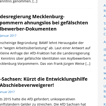
Kenntnis genommen,
[…]
A
M
desregierung Mecklenburg-
A
pommern ahnungslos bei gefälschten
T
lbewerber-Dokumenten
S
C
 Januar 2017
A
nscheinige Begründung: BAMF lehnt Herausgabe der
n “wegen Arbeitsüberlastung” ab. Laut einer Antwort auf
I
Kleine Anfrage der AfD-Fraktion hat die Landesregierung
a
 Kenntnis über gefälschte Identitäten von Asylbewerbern
I
ecklenburg-Vorpommern. Das von Frank-Jürgen Weise
[…]
C
w
-Sachsen: Kürzt die Entwicklungshilfe
A
 Abschiebeverweigerer!
U
M
Januar 2017
M
ts 2015 hatte die AfD gefordert, unkooperativen
nftsländern Gelder zu streichen. Die AfD Sachsen hat
K