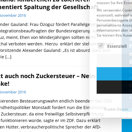
entiert Spaltung der Gesellschaft
 November 2016
nder Gauland: Frau Özoguz fördert Parallelgesellschaften
Cookie-Details
CDU & Ampel wollen nach
ntegrationsbeauftragten der Bundesregierung, Aydan
z, meint, Ehen von Minderjährigen sollten nicht
der Wahl wieder Afghanen
a
hal verboten werden. Hierzu erklärt der stellvertretende
einfliegen: Zeit für ein
orsitzende Alexander Gauland: „Es ist absurd, dass sich
Asylmoratorium!
die
[…]
Die Bundesregierung und die CDU
halten die Wähler für dumm! Weil die
T
zt auch noch Zuckersteuer – Nein
Stimmung wegen der von Afghanen
e
ke!
verübten Anschläge kippte, wurden die
g
Flüge vor der
[...]
S
 November 2016
A
sierenden Besteuerungswahn endlich beenden! Der CDU-
dheitspolitiker Monstadt fordert nun die Einführung
 Zuckersteuer, da eine freiwillige Selbstverpflichtung
 funktionieren würde, sagte er im ZDF. Dazu erklärt
en Hütter, verbraucherpolitische Sprecher der AfD-