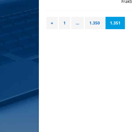
Frakt
«
1
…
1.350
1.351