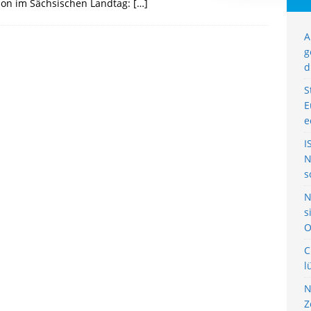
ion im Sächsischen Landtag:
[…]
A
g
d
S
E
e
I
N
s
N
s
O
C
l
N
Z