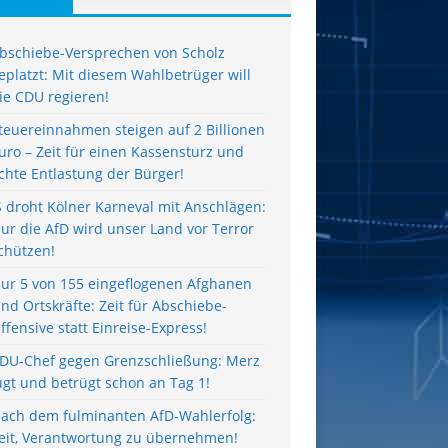
bschiebe-Versprechen von Scholz
eplatzt: Mit diesem Wahlbetrüger will
ie CDU regieren!
teuereinnahmen steigen auf 2 Billionen
uro – Zeit für einen Kassensturz und
chte Entlastung der Bürger!
S droht Kölner Karneval mit Anschlägen:
ur die AfD wird unser Land vor Terror
chützen!
ur 5 von 155 eingeflogenen Afghanen
ind Ortskräfte: Zeit für Abschiebe-
ffensive statt Einreise-Express!
DU-Chef gegen Grenzschließung: Merz
ügt und betrügt schon an Tag 1!
ach dem fulminanten AfD-Wahlerfolg:
eit, Verantwortung zu übernehmen!