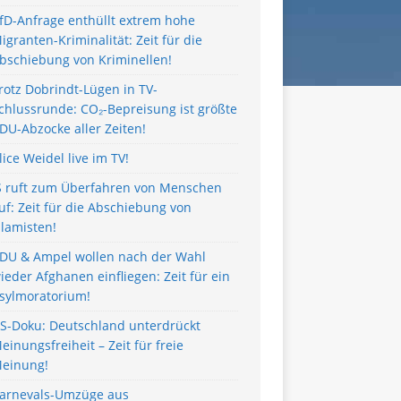
fD-Anfrage enthüllt extrem hohe
igranten-Kriminalität: Zeit für die
bschiebung von Kriminellen!
rotz Dobrindt-Lügen in TV-
chlussrunde: CO₂-Bepreisung ist größte
DU-Abzocke aller Zeiten!
lice Weidel live im TV!
S ruft zum Überfahren von Menschen
uf: Zeit für die Abschiebung von
slamisten!
DU & Ampel wollen nach der Wahl
ieder Afghanen einfliegen: Zeit für ein
sylmoratorium!
S-Doku: Deutschland unterdrückt
einungsfreiheit – Zeit für freie
einung!
arnevals-Umzüge aus