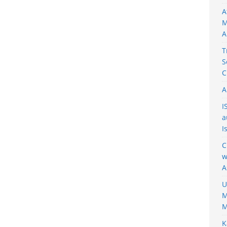
A
M
A
T
S
C
A
I
a
I
C
w
A
U
M
M
K