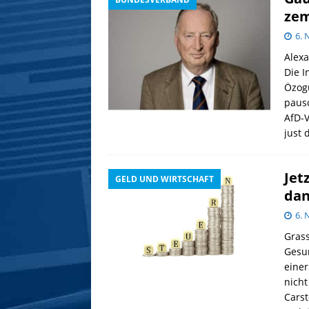
zem
6.
Alexa
Die I
Özogu
pausc
AfD-V
just 
Jet
GELD UND WIRTSCHAFT
dan
6.
Gras
Gesun
einer
nicht
Carst