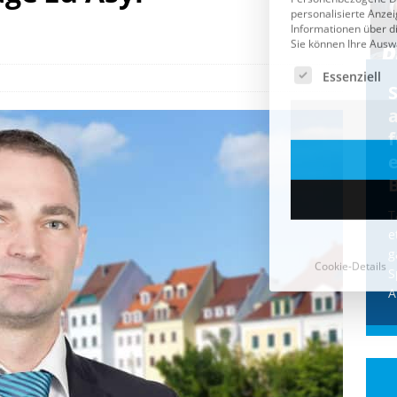
Cookie-Details
CDU & Ampel wollen nach
der Wahl wieder Afghanen
a
einfliegen: Zeit für ein
Asylmoratorium!
Die Bundesregierung und die CDU
halten die Wähler für dumm! Weil die
T
Stimmung wegen der von Afghanen
e
verübten Anschläge kippte, wurden die
g
Flüge vor der
[...]
S
A