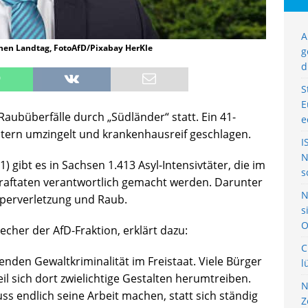
A
chen Landtag, FotoAfD/Pixabay HerKle
g
d
S
E
Raubüberfälle durch „Südländer“ statt. Ein 41-
e
ätern umzingelt und krankenhausreif geschlagen.
I
N
) gibt es in Sachsen 1.413 Asyl-Intensivtäter, die im
s
Straftaten verantwortlich gemacht werden. Darunter
N
rperverletzung und Raub.
s
O
echer der AfD-Fraktion, erklärt dazu:
C
nden Gewaltkriminalität im Freistaat. Viele Bürger
l
l sich dort zwielichtige Gestalten herumtreiben.
N
 endlich seine Arbeit machen, statt sich ständig
Z