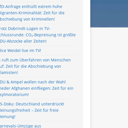
fD-Anfrage enthüllt extrem hohe
igranten-Kriminalität: Zeit für die
bschiebung von Kriminellen!
rotz Dobrindt-Lügen in TV-
chlussrunde: CO₂-Bepreisung ist größte
DU-Abzocke aller Zeiten!
lice Weidel live im TV!
S ruft zum Überfahren von Menschen
uf: Zeit für die Abschiebung von
slamisten!
DU & Ampel wollen nach der Wahl
ieder Afghanen einfliegen: Zeit für ein
sylmoratorium!
S-Doku: Deutschland unterdrückt
einungsfreiheit – Zeit für freie
einung!
arnevals-Umzüge aus