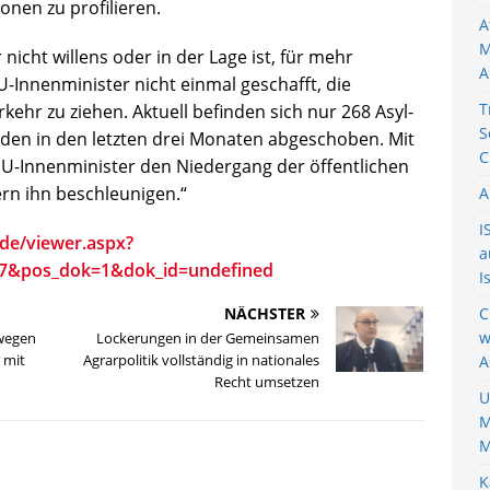
ionen zu profilieren.
A
M
 nicht willens oder in der Lage ist, für mehr
A
U-Innenminister nicht einmal geschafft, die
T
kehr zu ziehen. Aktuell befinden sich nur 268 Asyl-
S
rden in den letzten drei Monaten abgeschoben. Mit
C
CDU-Innenminister den Niedergang der öffentlichen
rn ihn beschleunigen.“
A
I
.de/viewer.aspx?
a
=7&pos_dok=1&dok_id=undefined
I
NÄCHSTER
C
w
 wegen
Lockerungen in der Gemeinsamen
 mit
Agrarpolitik vollständig in nationales
A
Recht umsetzen
U
M
M
K