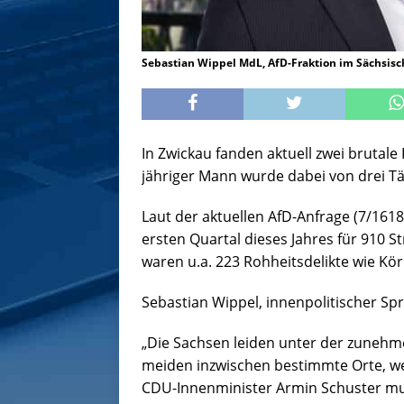
Sebastian Wippel MdL, AfD-Fraktion im Sächsis
In Zwickau fanden aktuell zwei brutale 
jähriger Mann wurde dabei von drei T
Laut der aktuellen AfD-Anfrage (7/16181
ersten Quartal dieses Jahres für 910 
waren u.a. 223 Rohheitsdelikte wie Kö
Sebastian Wippel, innenpolitischer Spr
„Die Sachsen leiden unter der zunehme
meiden inzwischen bestimmte Orte, wei
CDU-Innenminister Armin Schuster muss