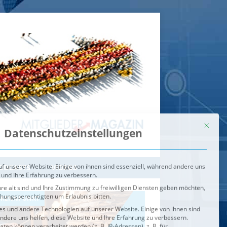
Mit dies
Datenschutzeinstellungen
f unserer Website. Einige von ihnen sind essenziell, während andere uns
 und Ihre Erfahrung zu verbessern.
re alt sind und Ihre Zustimmung zu freiwilligen Diensten geben möchten,
ehungsberechtigten um Erlaubnis bitten.
s und andere Technologien auf unserer Website. Einige von ihnen sind
ndere uns helfen, diese Website und Ihre Erfahrung zu verbessern.
n können verarbeitet werden (z. B. IP-Adressen), z. B. für
igen und Inhalte oder Anzeigen- und Inhaltsmessung.
Weitere
ie Verwendung Ihrer Daten finden Sie in unserer
Datenschutzerklärung
.
ahl jederzeit unter
Einstellungen
widerrufen oder anpassen.
e der Service-Gruppen, für die eine Einwilligung erteilt werden ka
Externe Medien
ODCASTS
VIDEOS
Speichern
BRENNPUNKT
IM BRENNPUNKT
Alle akzeptieren