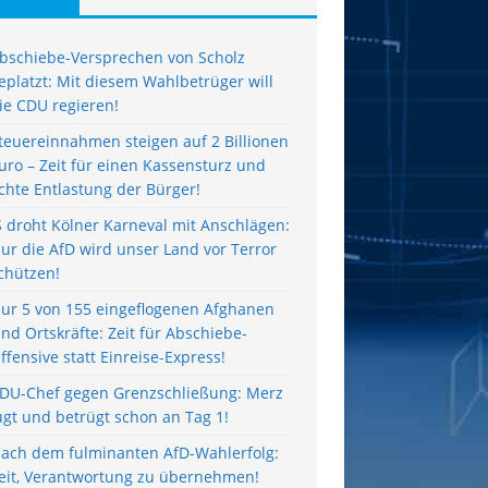
bschiebe-Versprechen von Scholz
eplatzt: Mit diesem Wahlbetrüger will
ie CDU regieren!
teuereinnahmen steigen auf 2 Billionen
uro – Zeit für einen Kassensturz und
chte Entlastung der Bürger!
S droht Kölner Karneval mit Anschlägen:
ur die AfD wird unser Land vor Terror
chützen!
ur 5 von 155 eingeflogenen Afghanen
ind Ortskräfte: Zeit für Abschiebe-
ffensive statt Einreise-Express!
DU-Chef gegen Grenzschließung: Merz
ügt und betrügt schon an Tag 1!
ach dem fulminanten AfD-Wahlerfolg:
eit, Verantwortung zu übernehmen!