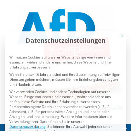
Mit die
Datenschutzeinstellungen
Wir nutzen Cookies auf unserer Website. Einige von ihnen sind
essenziell, während andere uns helfen, diese Website und Ihre
Erfahrung zu verbessern.
Wenn Sie unter 16 Jahre alt sind und Ihre Zustimmung zu freiwilligen
Diensten geben möchten, müssen Sie Ihre Erziehungsberechtigten
um Erlaubnis bitten.
Wir verwenden Cookies und andere Technologien auf unserer
Website. Einige von ihnen sind essenziell, während andere uns
helfen, diese Website und Ihre Erfahrung zu verbessern.
Personenbezogene Daten können verarbeitet werden (z. B. IP-
Adressen), z. B. für personalisierte Anzeigen und Inhalte oder
Anzeigen- und Inhaltsmessung.
Weitere Informationen über die
Verwendung Ihrer Daten finden Sie in unserer
Datenschutzerklärung
.
Sie können Ihre Auswahl jederzeit unter
Einstellungen
widerrufen oder anpassen.
Es folgt eine Liste der Service-Gruppen, für die eine Einwilli
Essenziell
Externe Medien