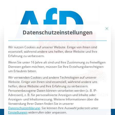
Mit die
Datenschutzeinstellungen
Wir nutzen Cookies auf unserer Website. Einige von ihnen sind
essenziell, während andere uns helfen, diese Website und Ihre
Erfahrung zu verbessern.
Wenn Sie unter 16 Jahre alt sind und Ihre Zustimmung zu freiwilligen
Diensten geben möchten, müssen Sie Ihre Erziehungsberechtigten
um Erlaubnis bitten.
Wir verwenden Cookies und andere Technologien auf unserer
Website. Einige von ihnen sind essenziell, während andere uns
helfen, diese Website und Ihre Erfahrung zu verbessern.
Personenbezogene Daten können verarbeitet werden (z. B. IP-
Adressen), z. B. für personalisierte Anzeigen und Inhalte oder
Anzeigen- und Inhaltsmessung.
Weitere Informationen über die
Verwendung Ihrer Daten finden Sie in unserer
Datenschutzerklärung
.
Sie können Ihre Auswahl jederzeit unter
Einstellungen
widerrufen oder anpassen.
Es folgt eine Liste der Service-Gruppen, für die eine Einwilli
Essenziell
Externe Medien