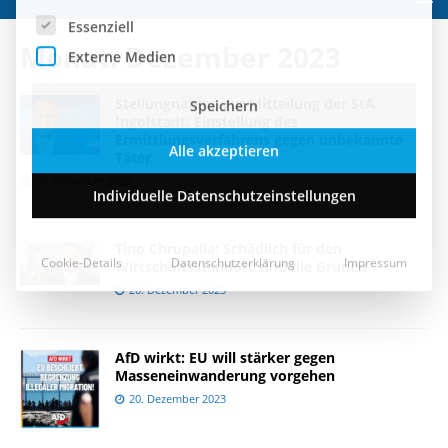
Speichern
Monat:
Dezember 2023
Alle akzeptieren
Stellungnahme zur Mitteilung der StA
Individuelle Datenschutzeinstellungen
Ingolstadt: Einstellung des
Ermittlungsverfahrens gegen unbekannte
Täter
20. Dezember 2023
Cookie-Details
Datenschutzerklärung
Impressum
Tino Chrupalla: Schädlich für den
Wirtschaftsstandort sind die Grünen
20. Dezember 2023
AfD wirkt: EU will stärker gegen
Masseneinwanderung vorgehen
20. Dezember 2023