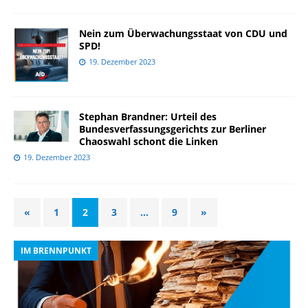
Nein zum Überwachungsstaat von CDU und
SPD!
19. Dezember 2023
Stephan Brandner: Urteil des
Bundesverfassungsgerichts zur Berliner
Chaoswahl schont die Linken
19. Dezember 2023
«
1
2
3
…
9
»
IM BRENNPUNKT
I