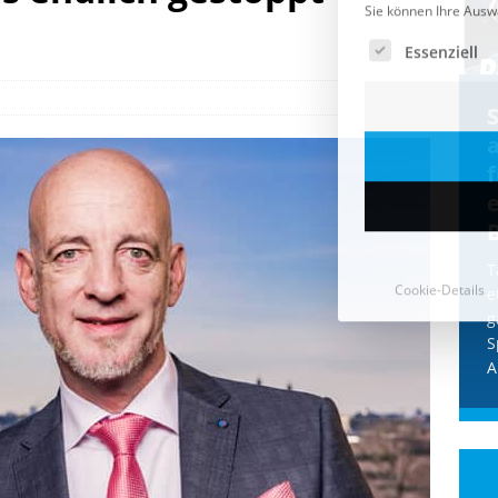
Cookie-Details
CDU & Ampel wollen nach
der Wahl wieder Afghanen
a
einfliegen: Zeit für ein
Asylmoratorium!
Die Bundesregierung und die CDU
halten die Wähler für dumm! Weil die
T
Stimmung wegen der von Afghanen
e
verübten Anschläge kippte, wurden die
g
Flüge vor der
[...]
S
A