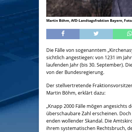
Martin Böhm, AfD-Landtagsfraktion Bayern, Fot
Die Fälle von sogenanntem „Kirchenasyl
sichtlich angestiegen: von 1231 im Jah
laufenden Jahr (bis 30. September). Di
von der Bundesregierung.
Der stellvertretende Fraktionsvorsitz
Martin Böhm, erklärt dazu:
„Knapp 2000 Fälle mögen angesichts d
überschaubare Zahl erscheinen. Doch h
enden wollender Skandal. Die Amtskir
ihrem systematischen Rechtsbruch, den