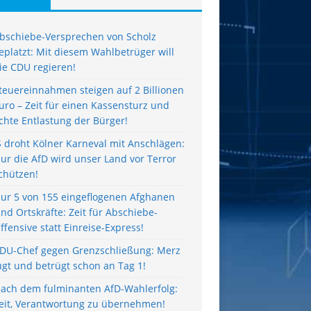
bschiebe-Versprechen von Scholz
eplatzt: Mit diesem Wahlbetrüger will
ie CDU regieren!
teuereinnahmen steigen auf 2 Billionen
uro – Zeit für einen Kassensturz und
chte Entlastung der Bürger!
S droht Kölner Karneval mit Anschlägen:
ur die AfD wird unser Land vor Terror
chützen!
ur 5 von 155 eingeflogenen Afghanen
ind Ortskräfte: Zeit für Abschiebe-
ffensive statt Einreise-Express!
DU-Chef gegen Grenzschließung: Merz
ügt und betrügt schon an Tag 1!
ach dem fulminanten AfD-Wahlerfolg:
eit, Verantwortung zu übernehmen!