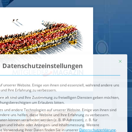
Mit dies
Datenschutzeinstellungen
f unserer Website. Einige von ihnen sind essenziell, während andere uns
 und Ihre Erfahrung zu verbessern.
re alt sind und Ihre Zustimmung zu freiwilligen Diensten geben möchten,
ehungsberechtigten um Erlaubnis bitten.
s und andere Technologien auf unserer Website. Einige von ihnen sind
ndere uns helfen, diese Website und Ihre Erfahrung zu verbessern.
n können verarbeitet werden (z. B. IP-Adressen), z. B. für
igen und Inhalte oder Anzeigen- und Inhaltsmessung.
Weitere
ie Verwendung Ihrer Daten finden Sie in unserer
Datenschutzerklärung
.
ahl jederzeit unter
Einstellungen
widerrufen oder anpassen.
e der Service-Gruppen, für die eine Einwilligung erteilt werden ka
Externe Medien
ODCASTS
VIDEOS
Speichern
BRENNPUNKT
IM BRENNPUNKT
Alle akzeptieren