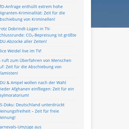
fD-Anfrage enthüllt extrem hohe
igranten-Kriminalität: Zeit für die
bschiebung von Kriminellen!
rotz Dobrindt-Lügen in TV-
chlussrunde: CO₂-Bepreisung ist größte
DU-Abzocke aller Zeiten!
lice Weidel live im TV!
S ruft zum Überfahren von Menschen
uf: Zeit für die Abschiebung von
slamisten!
DU & Ampel wollen nach der Wahl
ieder Afghanen einfliegen: Zeit für ein
sylmoratorium!
S-Doku: Deutschland unterdrückt
einungsfreiheit – Zeit für freie
einung!
arnevals-Umzüge aus