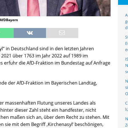
A
oAfDBayern
g
d
S
E
“ in Deutschland sind in den letzten Jahren
e
r 2021 über 1763 im Jahr 2022 auf 1989 im
I
es erfuhr die AfD-Fraktion im Bundestag auf Anfrage
N
s
N
ende der AfD-Fraktion im Bayerischen Landtag,
s
O
er massenhaften Flutung unseres Landes als
C
l
inter dieser Zahl steht ein handfester, nicht
chen maßen sich an, über dem Recht zu stehen. Mit
N
 sie mit dem Begriff ‚Kirchenasyl‘ beschönigen,
Z