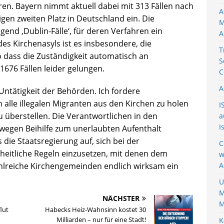
ren. Bayern nimmt aktuell dabei mit 313 Fällen nach
A
gen zweiten Platz in Deutschland ein. Die
M
end ‚Dublin-Fälle‘, für deren Verfahren ein
A
es Kirchenasyls ist es insbesondere, die
T
o dass die Zuständigkeit automatisch an
S
1676 Fällen leider gelungen.
C
A
 Untätigkeit der Behörden. Ich fordere
 alle illegalen Migranten aus den Kirchen zu holen
I
u überstellen. Die Verantwortlichen in den
a
I
egen Beihilfe zum unerlaubten Aufenthalt
 die Staatsregierung auf, sich bei der
C
heitliche Regeln einzusetzen, mit denen dem
w
hlreiche Kirchengemeinden endlich wirksam ein
A
U
M
NÄCHSTER
M
lut
Habecks Heiz-Wahnsinn kostet 30
Milliarden – nur für eine Stadt!
K