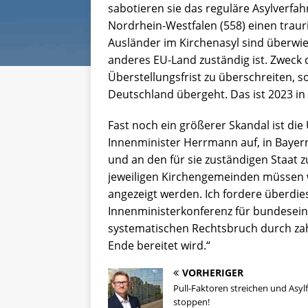
sabotieren sie das reguläre Asylverfah
Nordrhein-Westfalen (558) einen trauri
Ausländer im Kirchenasyl sind überwieg
anderes EU-Land zuständig ist. Zweck d
Überstellungsfrist zu überschreiten, s
Deutschland übergeht. Das ist 2023 in 
Fast noch ein größerer Skandal ist die
Innenminister Herrmann auf, in Bayern
und an den für sie zuständigen Staat z
jeweiligen Kirchengemeinden müssen w
angezeigt werden. Ich fordere überdies
Innenministerkonferenz für bundesein
systematischen Rechtsbruch durch za
Ende bereitet wird.“
VORHERIGER
Pull-Faktoren streichen und Asylf
stoppen!