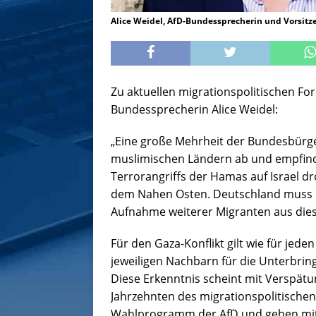
Alice Weidel, AfD-Bundessprecherin und Vorsitz
Zu aktuellen migrationspolitischen Fo
Bundessprecherin Alice Weidel:
„Eine große Mehrheit der Bundesbürg
muslimischen Ländern ab und empfinde
Terrorangriffs der Hamas auf Israel d
dem Nahen Osten. Deutschland muss de
Aufnahme weiterer Migranten aus dies
Für den Gaza-Konflikt gilt wie für jede
jeweiligen Nachbarn für die Unterbrin
Diese Erkenntnis scheint mit Verspä
Jahrzehnten des migrationspolitischen
Wahlprogramm der AfD und gehen mit 