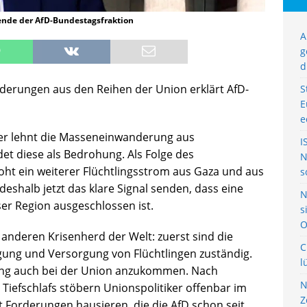
ende der AfD-Bundestagsfraktion
A
g
d
rderungen aus den Reihen der Union erklärt AfD-
S
E
e
er lehnt die Masseneinwanderung aus
I
t diese als Bedrohung. Als Folge des
N
roht ein weiterer Flüchtlingsstrom aus Gaza und aus
s
shalb jetzt das klare Signal senden, dass eine
N
er Region ausgeschlossen ist.
s
O
n anderen Krisenherd der Welt: zuerst sind die
C
gung und Versorgung von Flüchtlingen zuständig.
l
tung auch bei der Union anzukommen. Nach
N
 Tiefschlafs stöbern Unionspolitiker offenbar im
Z
Forderungen hausieren, die die AfD schon seit