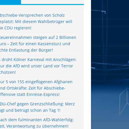
bschiebe-Versprechen von Scholz
eplatzt: Mit diesem Wahlbetrüger will
ie CDU regieren!
teuereinnahmen steigen auf 2 Billionen
uro – Zeit für einen Kassensturz und
chte Entlastung der Bürger!
S droht Kölner Karneval mit Anschlägen:
ur die AfD wird unser Land vor Terror
chützen!
ur 5 von 155 eingeflogenen Afghanen
ind Ortskräfte: Zeit für Abschiebe-
ffensive statt Einreise-Express!
DU-Chef gegen Grenzschließung: Merz
ügt und betrügt schon an Tag 1!
ach dem fulminanten AfD-Wahlerfolg:
eit, Verantwortung zu übernehmen!