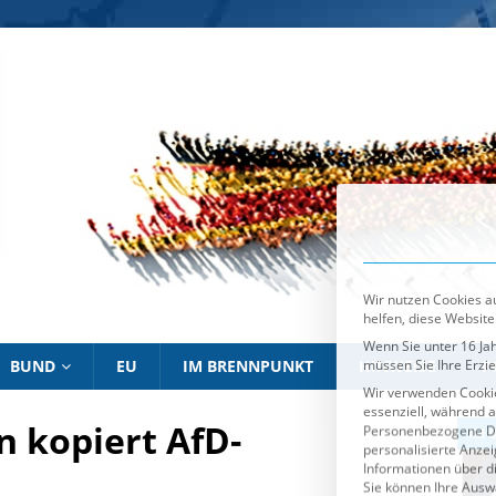
Wir nutzen Cookies au
helfen, diese Website
Wenn Sie unter 16 Jah
müssen Sie Ihre Erzi
Wir verwenden Cookie
essenziell, während a
Personenbezogene Date
personalisierte Anze
Informationen über d
Sie können Ihre Ausw
Es folgt eine List
Essenziell
BUND
EU
IM BRENNPUNKT
HINWEISE
P
n kopiert AfD-
IM BRENNPUNKT
IM 