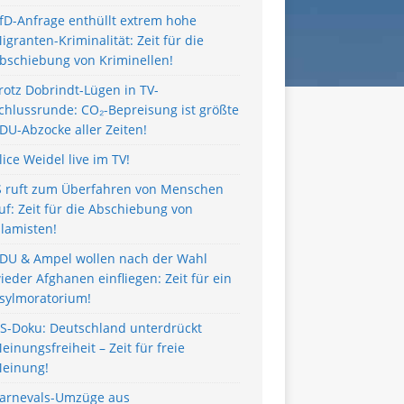
fD-Anfrage enthüllt extrem hohe
igranten-Kriminalität: Zeit für die
bschiebung von Kriminellen!
rotz Dobrindt-Lügen in TV-
chlussrunde: CO₂-Bepreisung ist größte
DU-Abzocke aller Zeiten!
lice Weidel live im TV!
S ruft zum Überfahren von Menschen
uf: Zeit für die Abschiebung von
slamisten!
DU & Ampel wollen nach der Wahl
ieder Afghanen einfliegen: Zeit für ein
sylmoratorium!
S-Doku: Deutschland unterdrückt
einungsfreiheit – Zeit für freie
einung!
arnevals-Umzüge aus