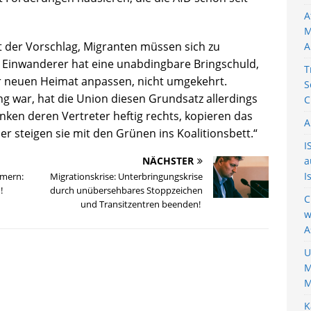
A
M
st der Vorschlag, Migranten müssen sich zu
A
 Einwanderer hat eine unabdingbare Bringschuld,
T
ner neuen Heimat anpassen, nicht umgekehrt.
S
g war, hat die Union diesen Grundsatz allerdings
C
ken deren Vertreter heftig rechts, kopieren das
A
 steigen sie mit den Grünen ins Koalitionsbett.“
I
NÄCHSTER
a
I
hmern:
Migrationskrise: Unterbringungskrise
!
durch unübersehbares Stoppzeichen
C
und Transitzentren beenden!
w
A
U
M
M
K