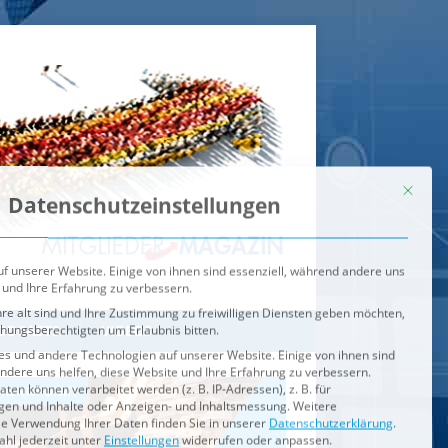
Mit dies
Datenschutzeinstellungen
f unserer Website. Einige von ihnen sind essenziell, während andere uns
 und Ihre Erfahrung zu verbessern.
re alt sind und Ihre Zustimmung zu freiwilligen Diensten geben möchten,
ehungsberechtigten um Erlaubnis bitten.
s und andere Technologien auf unserer Website. Einige von ihnen sind
ndere uns helfen, diese Website und Ihre Erfahrung zu verbessern.
n können verarbeitet werden (z. B. IP-Adressen), z. B. für
igen und Inhalte oder Anzeigen- und Inhaltsmessung.
Weitere
ie Verwendung Ihrer Daten finden Sie in unserer
Datenschutzerklärung
.
ahl jederzeit unter
Einstellungen
widerrufen oder anpassen.
e der Service-Gruppen, für die eine Einwilligung erteilt werden ka
Externe Medien
ODCASTS
VIDEOS
Speichern
BRENNPUNKT
IM BRENNPUNKT
Alle akzeptieren