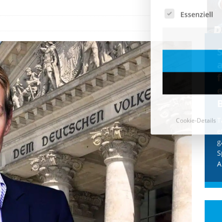
Cookie-Details
CDU & Ampel wollen nach
der Wahl wieder Afghanen
a
einfliegen: Zeit für ein
Asylmoratorium!
Die Bundesregierung und die CDU
halten die Wähler für dumm! Weil die
T
Stimmung wegen der von Afghanen
e
verübten Anschläge kippte, wurden die
g
Flüge vor der
[...]
S
A