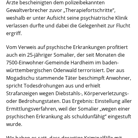
Ärzte bescheinigten dem polizeibekannten
Gewaltverbrecher zuvor „Therapiefortschritte“,
weshalb er unter Aufsicht seine psychiatrische Klinik
verlassen durfte und dabei die Gelegenheit zur Flucht
ergriff.
Vom Verweis auf psychische Erkrankungen profitiert
auch ein 25-jähriger Somalier, der seit Monaten die
7500-Einwohner-Gemeinde Hardheim im baden-
württembergischen Odenwald terrorisiert. Der aus
Mogadischu stammende Täter beschimpft Anwohner,
spricht Todesdrohungen aus und erhielt
Strafanzeigen wegen Diebstahls-, Körperverletzungs-
oder Bedrohungstaten. Das Ergebnis: Einstellung aller
Ermittlungsverfahren, weil der Somalier „wegen einer
psychischen Erkrankung als schuldunfähig“ eingestuft
wurde.
Wir haben es satt, dass derartige Kriminalfälle mit