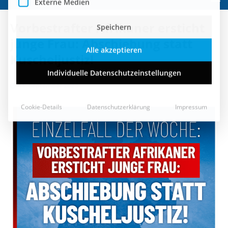
Speichern
Vorbestrafter Afrikaner ersticht
Alle akzeptieren
junge Frau: Abschiebung statt
Kuscheljustiz!
Individuelle Datenschutzeinstellungen
11. September 2023
Cookie-Details
Datenschutzerklärung
Impressum