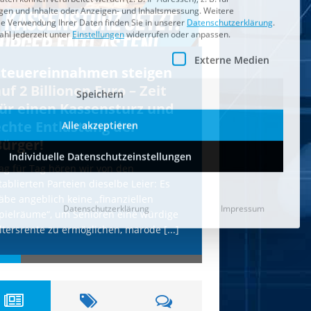
Individuelle Datenschutzeinstellungen
Datenschutzerklärung
Impressum
Steuereinnahmen steigen
IS droht Köln
uf 2 Billionen Euro – Zeit
mit Anschläg
für einen Kassensturz und
AfD wird uns
echte Entlastung der
Terror schüt
Bürger!
Unsere freiheitlich
erneut vom IS-Terr
ag für Tag hören wir von den
etablierten Parteien
tablierten Parteien dieselbe Leier: Es
hohle Phrasen. Die
äbe angeblich keine „finanziellen
Terror-Webseite „Al
pielräume“, um Senioren eine würdige
[...]
ltersrente zu ermöglichen, marode
[...]