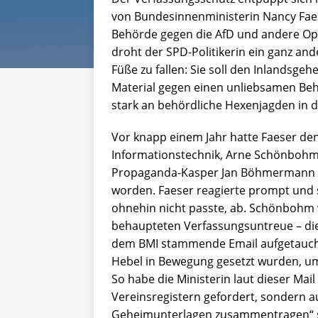
von Bundesinnenministerin Nancy Fae
Behörde gegen die AfD und andere Oppo
droht der SPD-Politikerin ein ganz an
Füße zu fallen: Sie soll den Inlandsg
Material gegen einen unliebsamen Beh
stark an behördliche Hexenjagden in 
Vor knapp einem Jahr hatte Faeser den
Informationstechnik, Arne Schönbohm
Propaganda-Kasper Jan Böhmermann i
worden. Faeser reagierte prompt und
ohnehin nicht passte, ab. Schönbohm w
behaupteten Verfassungsuntreue – die 
dem BMI stammende Email aufgetaucht, 
Hebel in Bewegung gesetzt wurden, um
So habe die Ministerin laut dieser Mai
Vereinsregistern gefordert, sondern a
Geheimunterlagen zusammentragen“ so