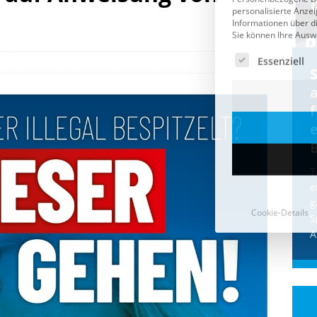
Cookie-Details
CDU & Ampel wollen nach
der Wahl wieder Afghanen
a
einfliegen: Zeit für ein
Asylmoratorium!
Die Bundesregierung und die CDU
halten die Wähler für dumm! Weil die
T
Stimmung wegen der von Afghanen
e
verübten Anschläge kippte, wurden die
g
Flüge vor der
[...]
S
A