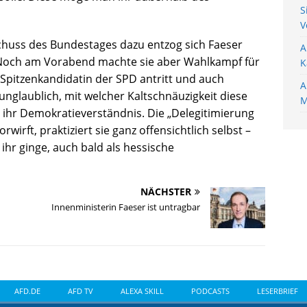
S
V
huss des Bundestages dazu entzog sich Faeser
A
r. Noch am Vorabend machte sie aber Wahlkampf für
K
 Spitzenkandidatin der SPD antritt und auch
A
 unglaublich, mit welcher Kaltschnäuzigkeit diese
M
r ihr Demokratieverständnis. Die „Delegitimierung
rwirft, praktiziert sie ganz offensichtlich selbst –
ihr ginge, auch bald als hessische
NÄCHSTER
Innenministerin Faeser ist untragbar
AFD.DE
AFD TV
ALEXA SKILL
PODCASTS
LESERBRIEF