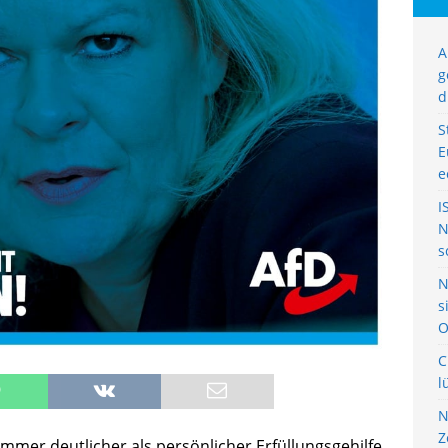
A
g
d
S
E
e
I
N
s
N
s
O
C
l
N
Z
mmer deutlicher als persönlicher Erfüllungsgehilfe