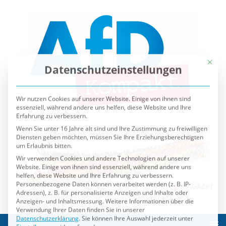
Mit die
Datenschutzeinstellungen
Wir nutzen Cookies auf unserer Website. Einige von ihnen sind
essenziell, während andere uns helfen, diese Website und Ihre
Erfahrung zu verbessern.
Wenn Sie unter 16 Jahre alt sind und Ihre Zustimmung zu freiwilligen
Diensten geben möchten, müssen Sie Ihre Erziehungsberechtigten
um Erlaubnis bitten.
Wir verwenden Cookies und andere Technologien auf unserer
Website. Einige von ihnen sind essenziell, während andere uns
helfen, diese Website und Ihre Erfahrung zu verbessern.
Personenbezogene Daten können verarbeitet werden (z. B. IP-
Adressen), z. B. für personalisierte Anzeigen und Inhalte oder
Anzeigen- und Inhaltsmessung.
Weitere Informationen über die
Verwendung Ihrer Daten finden Sie in unserer
Datenschutzerklärung
.
Sie können Ihre Auswahl jederzeit unter
Einstellungen
widerrufen oder anpassen.
Es folgt eine Liste der Service-Gruppen, für die eine Einwilli
Essenziell
Externe Medien