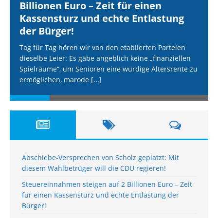
Billionen Euro – Zeit für einen
Kassensturz und echte Entlastung
der Bürger!
Tag für Tag hören wir von den etablierten Parteien
dieselbe Leier: Es gäbe angeblich keine „finanziellen
Spielräume“, um Senioren eine würdige Altersrente zu
ermöglichen, marode
[...]
Abschiebe-Versprechen von Scholz geplatzt: Mit
diesem Wahlbetrüger will die CDU regieren!
Steuereinnahmen steigen auf 2 Billionen Euro – Zeit
für einen Kassensturz und echte Entlastung der
Bürger!