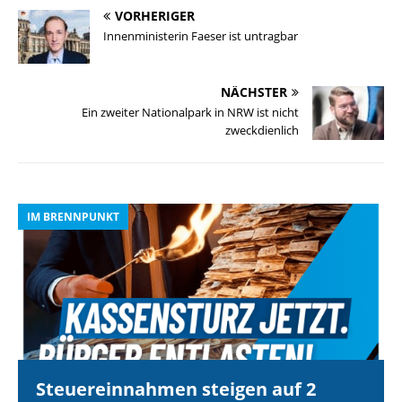
VORHERIGER
Innenministerin Faeser ist untragbar
NÄCHSTER
Ein zweiter Nationalpark in NRW ist nicht
zweckdienlich
IM BRENNPUNKT
I
Steuereinnahmen steigen auf 2