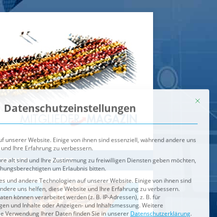
Mit dies
Datenschutzeinstellungen
f unserer Website. Einige von ihnen sind essenziell, während andere uns
 und Ihre Erfahrung zu verbessern.
re alt sind und Ihre Zustimmung zu freiwilligen Diensten geben möchten,
ehungsberechtigten um Erlaubnis bitten.
s und andere Technologien auf unserer Website. Einige von ihnen sind
ndere uns helfen, diese Website und Ihre Erfahrung zu verbessern.
n können verarbeitet werden (z. B. IP-Adressen), z. B. für
igen und Inhalte oder Anzeigen- und Inhaltsmessung.
Weitere
ie Verwendung Ihrer Daten finden Sie in unserer
Datenschutzerklärung
.
ahl jederzeit unter
Einstellungen
widerrufen oder anpassen.
e der Service-Gruppen, für die eine Einwilligung erteilt werden ka
Externe Medien
ODCASTS
VIDEOS
Speichern
BRENNPUNKT
IM BRENNPUNKT
Alle akzeptieren