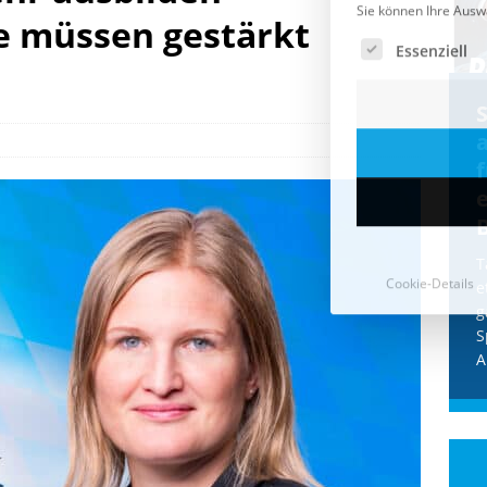
e müssen gestärkt
Cookie-Details
CDU & Ampel wollen nach
der Wahl wieder Afghanen
a
einfliegen: Zeit für ein
Asylmoratorium!
Die Bundesregierung und die CDU
halten die Wähler für dumm! Weil die
T
Stimmung wegen der von Afghanen
e
verübten Anschläge kippte, wurden die
g
Flüge vor der
[...]
S
A