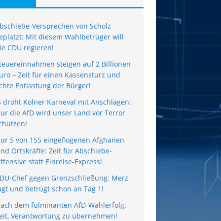
bschiebe-Versprechen von Scholz
eplatzt: Mit diesem Wahlbetrüger will
ie CDU regieren!
teuereinnahmen steigen auf 2 Billionen
uro – Zeit für einen Kassensturz und
chte Entlastung der Bürger!
S droht Kölner Karneval mit Anschlägen:
ur die AfD wird unser Land vor Terror
chützen!
ur 5 von 155 eingeflogenen Afghanen
ind Ortskräfte: Zeit für Abschiebe-
ffensive statt Einreise-Express!
DU-Chef gegen Grenzschließung: Merz
ügt und betrügt schon an Tag 1!
ach dem fulminanten AfD-Wahlerfolg:
eit, Verantwortung zu übernehmen!