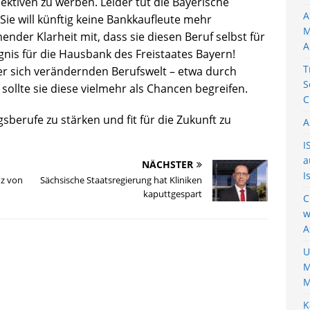
ktiven zu werben. Leider tut die Bayerische
A
ie will künftig keine Bankkaufleute mehr
M
mender Klarheit mit, dass sie diesen Beruf selbst für
A
ugnis für die Hausbank des Freistaates Bayern!
T
r sich verändernden Berufswelt – etwa durch
S
, sollte sie diese vielmehr als Chancen begreifen.
C
gsberufe zu stärken und fit für die Zukunft zu
A
I
a
NÄCHSTER
I
nz von
Sächsische Staatsregierung hat Kliniken
kaputtgespart
C
w
A
U
M
M
K