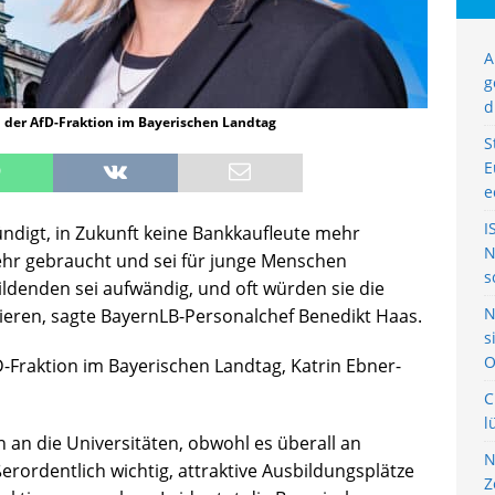
A
g
d
in der AfD-Fraktion im Bayerischen Landtag
S
E
e
I
ndigt, in Zukunft keine Bankkaufleute mehr
N
ehr gebraucht und sei für junge Menschen
s
ildenden sei aufwändig, und oft würden sie die
N
ieren, sagte BayernLB-Personalchef Benedikt Haas.
s
O
D-Fraktion im Bayerischen Landtag, Katrin Ebner-
C
l
n die Universitäten, obwohl es überall an
N
erordentlich wichtig, attraktive Ausbildungsplätze
Z