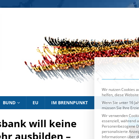
Wir nutzen Cookies au
helfen, diese Website
Wenn Sie unter 16 Jah
müssen Sie Ihre Erzi
Wir verwenden Cookie
essenziell, während a
Personenbezogene Date
personalisierte Anze
Informationen über d
Sie können Ihre Ausw
Es folgt eine List
Essenziell
BUND
EU
IM BRENNPUNKT
HINWEISE
P
bank will keine
IM BRENNPUNKT
IM 
hr ausbilden –