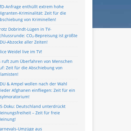
fD-Anfrage enthüllt extrem hohe
igranten-Kriminalität: Zeit für die
bschiebung von Kriminellen!
rotz Dobrindt-Lügen in TV-
chlussrunde: CO₂-Bepreisung ist größte
DU-Abzocke aller Zeiten!
lice Weidel live im TV!
S ruft zum Überfahren von Menschen
uf: Zeit für die Abschiebung von
slamisten!
DU & Ampel wollen nach der Wahl
ieder Afghanen einfliegen: Zeit für ein
sylmoratorium!
S-Doku: Deutschland unterdrückt
einungsfreiheit – Zeit für freie
einung!
arnevals-Umzüge aus