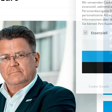
Cookie-Details
CDU & Ampel wollen nach
der Wahl wieder Afghanen
a
einfliegen: Zeit für ein
Asylmoratorium!
Die Bundesregierung und die CDU
halten die Wähler für dumm! Weil die
T
Stimmung wegen der von Afghanen
e
verübten Anschläge kippte, wurden die
g
Flüge vor der
[...]
S
A