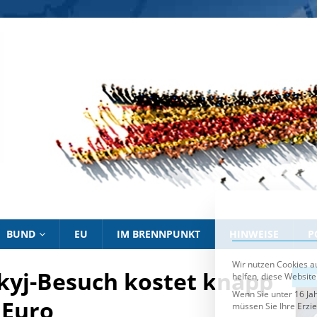
Wir nutzen Cookies au
helfen, diese Website
Wenn Sie unter 16 Jah
müssen Sie Ihre Erzi
Wir verwenden Cookie
essenziell, während a
Personenbezogene Date
personalisierte Anze
Informationen über d
Sie können Ihre Ausw
Es folgt eine List
Essenziell
BUND
EU
IM BRENNPUNKT
HINWEISE
P
kyj-Besuch kostet knapp
IM BRENNPUNKT
IM 
 Euro