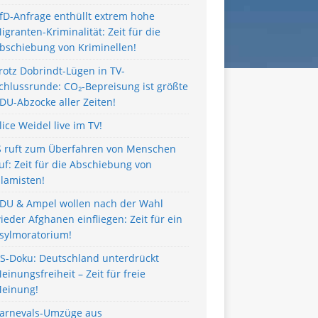
fD-Anfrage enthüllt extrem hohe
igranten-Kriminalität: Zeit für die
bschiebung von Kriminellen!
rotz Dobrindt-Lügen in TV-
chlussrunde: CO₂-Bepreisung ist größte
DU-Abzocke aller Zeiten!
lice Weidel live im TV!
S ruft zum Überfahren von Menschen
uf: Zeit für die Abschiebung von
slamisten!
DU & Ampel wollen nach der Wahl
ieder Afghanen einfliegen: Zeit für ein
sylmoratorium!
S-Doku: Deutschland unterdrückt
einungsfreiheit – Zeit für freie
einung!
arnevals-Umzüge aus