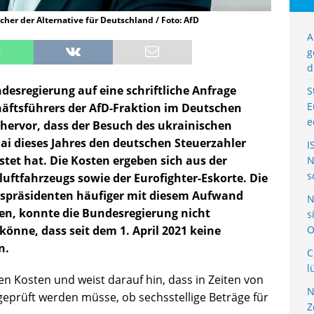
her der Alternative für Deutschland / Foto: AfD
A
g
d
desregierung auf eine schriftliche Anfrage
S
E
häftsführers der AfD-Fraktion im Deutschen
e
hervor, dass der Besuch des ukrainischen
Mai dieses Jahres den deutschen Steuerzahler
I
stet hat. Die Kosten ergeben sich aus der
N
s
uftfahrzeugs sowie der Eurofighter-Eskorte. Die
atspräsidenten häufiger mit diesem Aufwand
N
en, konnte die Bundesregierung nicht
s
önne, dass seit dem 1. April 2021 keine
O
n.
C
l
en Kosten und weist darauf hin, dass in Zeiten von
N
eprüft werden müsse, ob sechsstellige Beträge für
Z