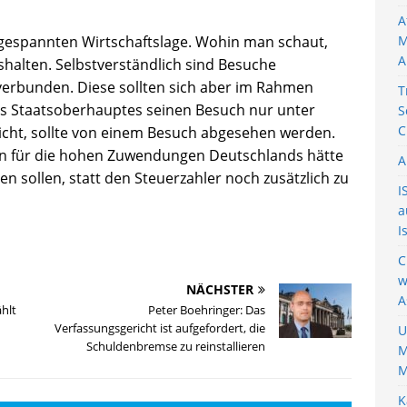
A
ngespannten Wirtschaftslage. Wohin man schaut,
M
A
shalten. Selbstverständlich sind Besuche
verbunden. Diese sollten sich aber im Rahmen
T
s Staatsoberhauptes seinen Besuch nur unter
S
C
ht, sollte von einem Besuch abgesehen werden.
en für die hohen Zuwendungen Deutschlands hätte
A
n sollen, statt den Steuerzahler noch zusätzlich zu
I
a
I
C
w
NÄCHSTER
A
hlt
Peter Boehringer: Das
Verfassungsgericht ist aufgefordert, die
U
Schuldenbremse zu reinstallieren
M
M
K