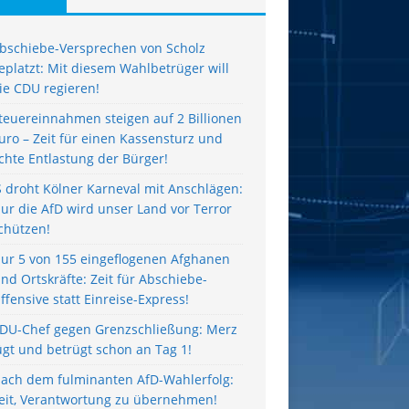
bschiebe-Versprechen von Scholz
eplatzt: Mit diesem Wahlbetrüger will
ie CDU regieren!
teuereinnahmen steigen auf 2 Billionen
uro – Zeit für einen Kassensturz und
chte Entlastung der Bürger!
S droht Kölner Karneval mit Anschlägen:
ur die AfD wird unser Land vor Terror
chützen!
ur 5 von 155 eingeflogenen Afghanen
ind Ortskräfte: Zeit für Abschiebe-
ffensive statt Einreise-Express!
DU-Chef gegen Grenzschließung: Merz
ügt und betrügt schon an Tag 1!
ach dem fulminanten AfD-Wahlerfolg:
eit, Verantwortung zu übernehmen!