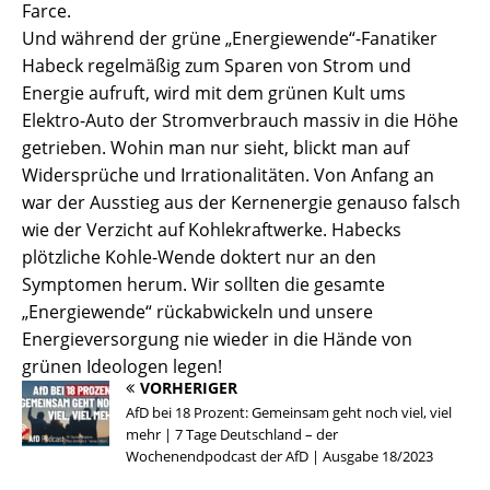
Farce.
Und während der grüne „Energiewende“-Fanatiker
Habeck regelmäßig zum Sparen von Strom und
Energie aufruft, wird mit dem grünen Kult ums
Elektro-Auto der Stromverbrauch massiv in die Höhe
getrieben. Wohin man nur sieht, blickt man auf
Widersprüche und Irrationalitäten. Von Anfang an
war der Ausstieg aus der Kernenergie genauso falsch
wie der Verzicht auf Kohlekraftwerke. Habecks
plötzliche Kohle-Wende doktert nur an den
Mit die
Datenschutzeinstellungen
Symptomen herum. Wir sollten die gesamte
„Energiewende“ rückabwickeln und unsere
Energieversorgung nie wieder in die Hände von
Wir nutzen Cookies auf unserer Website. Einige von ihnen sind
essenziell, während andere uns helfen, diese Website und Ihre
grünen Ideologen legen!
Erfahrung zu verbessern.
VORHERIGER
Wenn Sie unter 16 Jahre alt sind und Ihre Zustimmung zu freiwilligen
AfD bei 18 Prozent: Gemeinsam geht noch viel, viel
Diensten geben möchten, müssen Sie Ihre Erziehungsberechtigten
mehr | 7 Tage Deutschland – der
um Erlaubnis bitten.
Wochenendpodcast der AfD | Ausgabe 18/2023
Wir verwenden Cookies und andere Technologien auf unserer
Website. Einige von ihnen sind essenziell, während andere uns