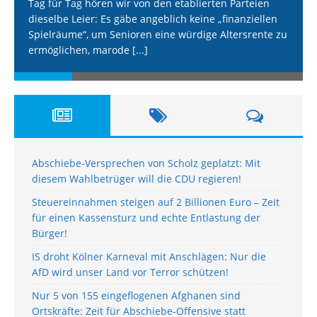
Tag für Tag hören wir von den etablierten Parteien
dieselbe Leier: Es gäbe angeblich keine „finanziellen
Spielräume“, um Senioren eine würdige Altersrente zu
ermöglichen, marode
[...]
Abschiebe-Versprechen von Scholz geplatzt: Mit
diesem Wahlbetrüger will die CDU regieren!
Steuereinnahmen steigen auf 2 Billionen Euro – Zeit
für einen Kassensturz und echte Entlastung der
Bürger!
IS droht Kölner Karneval mit Anschlägen: Nur die
AfD wird unser Land vor Terror schützen!
Nur 5 von 155 eingeflogenen Afghanen sind
Ortskräfte: Zeit für Abschiebe-Offensive statt