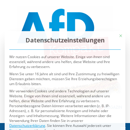
Mit die
Datenschutzeinstellungen
Wir nutzen Cookies auf unserer Website. Einige von ihnen sind
essenziell, während andere uns helfen, diese Website und Ihre
Erfahrung zu verbessern.
Wenn Sie unter 16 Jahre alt sind und Ihre Zustimmung zu freiwilligen
Diensten geben möchten, müssen Sie Ihre Erziehungsberechtigten
um Erlaubnis bitten.
Wir verwenden Cookies und andere Technologien auf unserer
Website. Einige von ihnen sind essenziell, während andere uns
helfen, diese Website und Ihre Erfahrung zu verbessern.
Personenbezogene Daten können verarbeitet werden (z. B. IP-
Adressen), z. B. für personalisierte Anzeigen und Inhalte oder
Anzeigen- und Inhaltsmessung.
Weitere Informationen über die
Verwendung Ihrer Daten finden Sie in unserer
Datenschutzerklärung
.
Sie können Ihre Auswahl jederzeit unter
Einstellungen
widerrufen oder anpassen.
Es folgt eine Liste der Service-Gruppen, für die eine Einwilli
Essenziell
Externe Medien