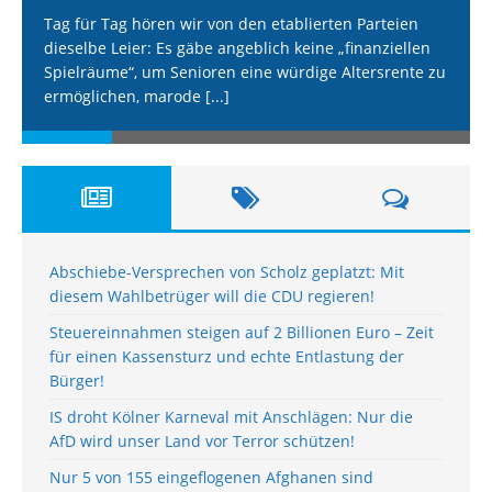
Tag für Tag hören wir von den etablierten Parteien
dieselbe Leier: Es gäbe angeblich keine „finanziellen
Spielräume“, um Senioren eine würdige Altersrente zu
ermöglichen, marode
[...]
Abschiebe-Versprechen von Scholz geplatzt: Mit
diesem Wahlbetrüger will die CDU regieren!
Steuereinnahmen steigen auf 2 Billionen Euro – Zeit
für einen Kassensturz und echte Entlastung der
Bürger!
IS droht Kölner Karneval mit Anschlägen: Nur die
AfD wird unser Land vor Terror schützen!
Nur 5 von 155 eingeflogenen Afghanen sind