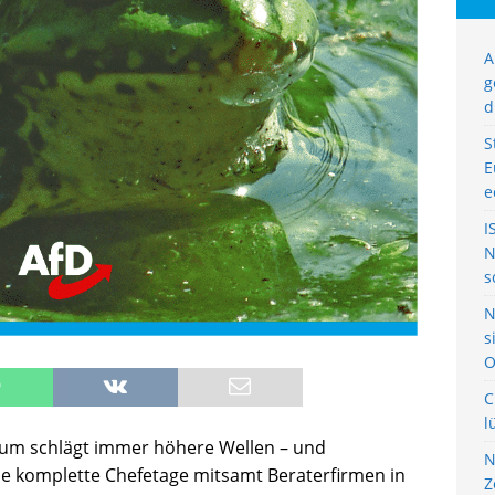
A
g
d
S
E
e
I
N
s
N
s
O
C
l
rium schlägt immer höhere Wellen – und
N
 die komplette Chefetage mitsamt Beraterfirmen in
Z