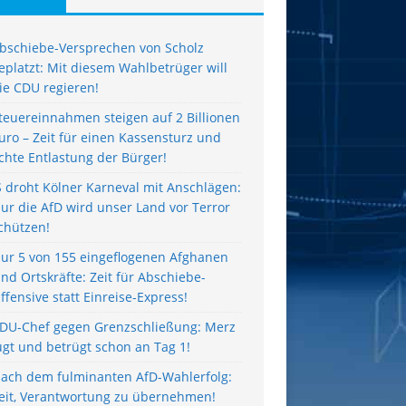
bschiebe-Versprechen von Scholz
eplatzt: Mit diesem Wahlbetrüger will
ie CDU regieren!
teuereinnahmen steigen auf 2 Billionen
uro – Zeit für einen Kassensturz und
chte Entlastung der Bürger!
S droht Kölner Karneval mit Anschlägen:
ur die AfD wird unser Land vor Terror
chützen!
ur 5 von 155 eingeflogenen Afghanen
ind Ortskräfte: Zeit für Abschiebe-
ffensive statt Einreise-Express!
DU-Chef gegen Grenzschließung: Merz
ügt und betrügt schon an Tag 1!
ach dem fulminanten AfD-Wahlerfolg:
eit, Verantwortung zu übernehmen!