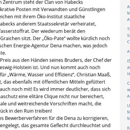
Im Zentrum steht der Clan von Habecks
A
lukrative Posten mit Verwandten und Günstlingen
M
ichen mit ihrem Öko-Institut staatliche
A
t Habecks anderem Staatssekretär verheiratet,
T
Wasserstoffrat. Der wiederum berät den
S
raichen sitzt. Der „Öko-Pate“ wollte kürzlich noch
C
schen Energie-Agentur Dena machen, was jedoch
A
te.
Preis aus den Händen seines Bruders, der Chef der
I
leswig-Holstein ist. Und nun kommt auch noch
a
I
für „Wärme, Wasser und Effizienz“, Christian Maaß,
, das ebenfalls mit öffentlichen Mitteln gefüttert
C
auch noch mit! Es wird immer deutlicher, dass sich
w
aschutz eine elitäre Clique nicht nur bereichert,
A
ale und weitreichende Vorschriften macht, die
U
ück in den Ruin treiben!
M
enes Bewerberverfahren für die Dena zu korrigieren,
M
engelegt, das gesamte Geflecht durchleuchtet und
K