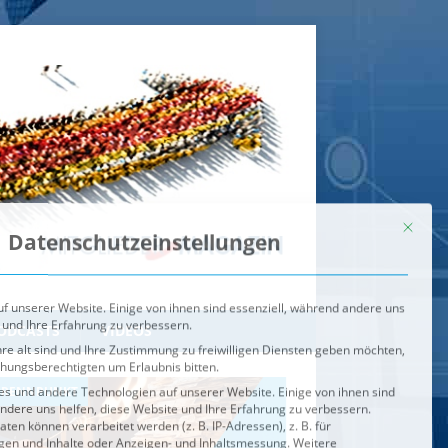
Mit dies
Datenschutzeinstellungen
f unserer Website. Einige von ihnen sind essenziell, während andere uns
 und Ihre Erfahrung zu verbessern.
re alt sind und Ihre Zustimmung zu freiwilligen Diensten geben möchten,
ehungsberechtigten um Erlaubnis bitten.
s und andere Technologien auf unserer Website. Einige von ihnen sind
ndere uns helfen, diese Website und Ihre Erfahrung zu verbessern.
n können verarbeitet werden (z. B. IP-Adressen), z. B. für
igen und Inhalte oder Anzeigen- und Inhaltsmessung.
Weitere
ie Verwendung Ihrer Daten finden Sie in unserer
Datenschutzerklärung
.
ahl jederzeit unter
Einstellungen
widerrufen oder anpassen.
e der Service-Gruppen, für die eine Einwilligung erteilt werden ka
Externe Medien
ODCASTS
VIDEOS
Speichern
BRENNPUNKT
IM BRENNPUNKT
Alle akzeptieren