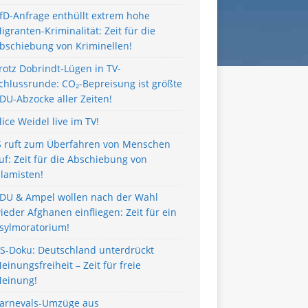
fD-Anfrage enthüllt extrem hohe
igranten-Kriminalität: Zeit für die
bschiebung von Kriminellen!
rotz Dobrindt-Lügen in TV-
chlussrunde: CO₂-Bepreisung ist größte
DU-Abzocke aller Zeiten!
lice Weidel live im TV!
S ruft zum Überfahren von Menschen
uf: Zeit für die Abschiebung von
slamisten!
DU & Ampel wollen nach der Wahl
ieder Afghanen einfliegen: Zeit für ein
sylmoratorium!
S-Doku: Deutschland unterdrückt
einungsfreiheit – Zeit für freie
einung!
arnevals-Umzüge aus