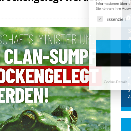
Cookie-Details
CDU & Ampel wollen nach
der Wahl wieder Afghanen
a
einfliegen: Zeit für ein
Asylmoratorium!
Die Bundesregierung und die CDU
halten die Wähler für dumm! Weil die
T
Stimmung wegen der von Afghanen
e
verübten Anschläge kippte, wurden die
g
Flüge vor der
[...]
S
A