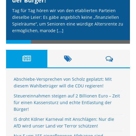
der Bürger!
Tag für Tag hören wir von den etablierten Parteien
dieselbe Leier: Es gäbe angeblich keine „finanziellen
Spielräume“, um Senioren eine würdige Altersrente zu
ermöglichen, marode
[...]
Abschiebe-Versprechen von Scholz geplatzt: Mit
diesem Wahlbetrüger will die CDU regieren!
Steuereinnahmen steigen auf 2 Billionen Euro – Zeit
für einen Kassensturz und echte Entlastung der
Bürger!
IS droht Kölner Karneval mit Anschlägen: Nur die
AfD wird unser Land vor Terror schützen!
Nur 5 von 155 eingeflogenen Afghanen sind