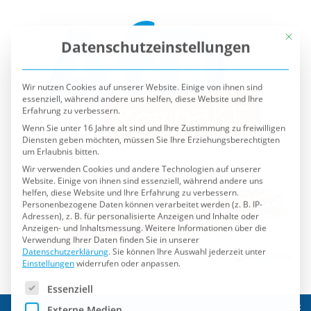
Mit die
Datenschutzeinstellungen
Wir nutzen Cookies auf unserer Website. Einige von ihnen sind
essenziell, während andere uns helfen, diese Website und Ihre
Erfahrung zu verbessern.
Wenn Sie unter 16 Jahre alt sind und Ihre Zustimmung zu freiwilligen
Diensten geben möchten, müssen Sie Ihre Erziehungsberechtigten
um Erlaubnis bitten.
Wir verwenden Cookies und andere Technologien auf unserer
Website. Einige von ihnen sind essenziell, während andere uns
helfen, diese Website und Ihre Erfahrung zu verbessern.
Personenbezogene Daten können verarbeitet werden (z. B. IP-
Adressen), z. B. für personalisierte Anzeigen und Inhalte oder
Anzeigen- und Inhaltsmessung.
Weitere Informationen über die
Verwendung Ihrer Daten finden Sie in unserer
Datenschutzerklärung
.
Sie können Ihre Auswahl jederzeit unter
Einstellungen
widerrufen oder anpassen.
Es folgt eine Liste der Service-Gruppen, für die eine Einwilli
Essenziell
Externe Medien