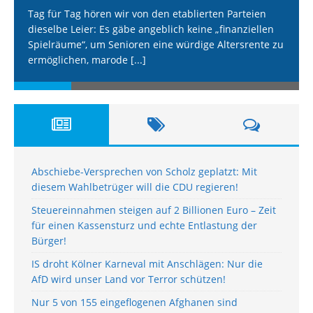
Tag für Tag hören wir von den etablierten Parteien
dieselbe Leier: Es gäbe angeblich keine „finanziellen
Spielräume“, um Senioren eine würdige Altersrente zu
ermöglichen, marode
[...]
Abschiebe-Versprechen von Scholz geplatzt: Mit
diesem Wahlbetrüger will die CDU regieren!
Steuereinnahmen steigen auf 2 Billionen Euro – Zeit
für einen Kassensturz und echte Entlastung der
Bürger!
IS droht Kölner Karneval mit Anschlägen: Nur die
AfD wird unser Land vor Terror schützen!
Nur 5 von 155 eingeflogenen Afghanen sind