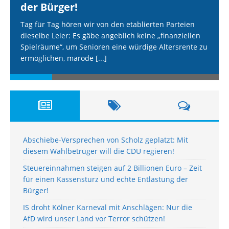
der Bürger!
Tag für Tag hören wir von den etablierten Parteien
dieselbe Leier: Es gäbe angeblich keine „finanziellen
Spielräume“, um Senioren eine würdige Altersrente zu
ermöglichen, marode
[...]
Abschiebe-Versprechen von Scholz geplatzt: Mit
diesem Wahlbetrüger will die CDU regieren!
Steuereinnahmen steigen auf 2 Billionen Euro – Zeit
für einen Kassensturz und echte Entlastung der
Bürger!
IS droht Kölner Karneval mit Anschlägen: Nur die
AfD wird unser Land vor Terror schützen!