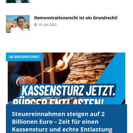
Demonstrationsrecht ist ein Grundrecht!
19. Juli 2022
IM BRENNPUNKT
I
Steuereinnahmen steigen auf 2
Billionen Euro – Zeit für einen
Kassensturz und echte Entlastung