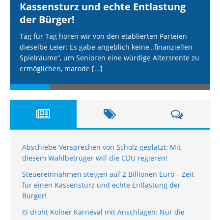
Kassensturz und echte Entlastung
der Bürger!
Tag für Tag hören wir von den etablierten Parteien
dieselbe Leier: Es gäbe angeblich keine „finanziellen
Spielräume“, um Senioren eine würdige Altersrente zu
ermöglichen, marode
[...]
Abschiebe-Versprechen von Scholz geplatzt: Mit
diesem Wahlbetrüger will die CDU regieren!
Steuereinnahmen steigen auf 2 Billionen Euro – Zeit
für einen Kassensturz und echte Entlastung der
Bürger!
IS droht Kölner Karneval mit Anschlägen: Nur die