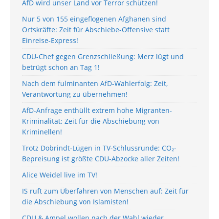
AfD wird unser Land vor Terror schützen!
Nur 5 von 155 eingeflogenen Afghanen sind
Ortskräfte: Zeit für Abschiebe-Offensive statt
Einreise-Express!
CDU-Chef gegen Grenzschließung: Merz lügt und
betrügt schon an Tag 1!
Nach dem fulminanten AfD-Wahlerfolg: Zeit,
Verantwortung zu übernehmen!
AfD-Anfrage enthüllt extrem hohe Migranten-
Kriminalität: Zeit für die Abschiebung von
Kriminellen!
Trotz Dobrindt-Lügen in TV-Schlussrunde: CO₂-
Bepreisung ist größte CDU-Abzocke aller Zeiten!
Alice Weidel live im TV!
IS ruft zum Überfahren von Menschen auf: Zeit für
die Abschiebung von Islamisten!
CDU & Ampel wollen nach der Wahl wieder