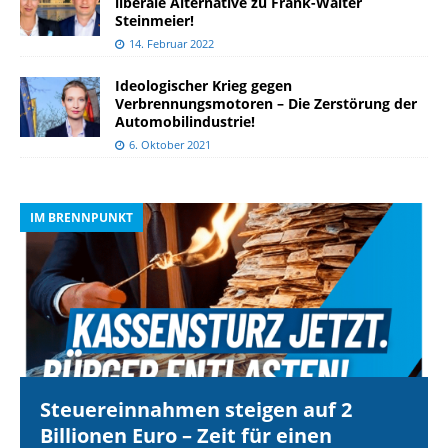
liberale Alternative zu Frank-Walter
Steinmeier!
14. Februar 2022
Ideologischer Krieg gegen
Verbrennungsmotoren – Die Zerstörung der
Automobilindustrie!
6. Oktober 2021
IM BRENNPUNKT
I
Steuereinnahmen steigen auf 2
Billionen Euro – Zeit für einen