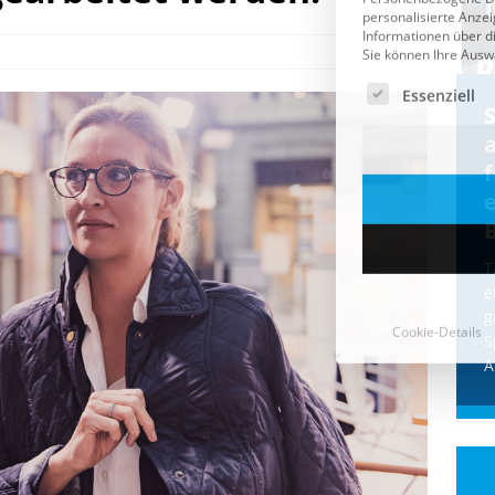
Cookie-Details
CDU & Ampel wollen nach
der Wahl wieder Afghanen
a
einfliegen: Zeit für ein
Asylmoratorium!
Die Bundesregierung und die CDU
halten die Wähler für dumm! Weil die
T
Stimmung wegen der von Afghanen
e
verübten Anschläge kippte, wurden die
g
Flüge vor der
[...]
S
A