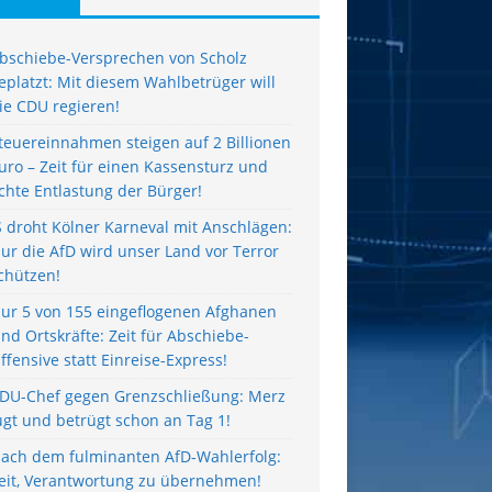
bschiebe-Versprechen von Scholz
eplatzt: Mit diesem Wahlbetrüger will
ie CDU regieren!
teuereinnahmen steigen auf 2 Billionen
uro – Zeit für einen Kassensturz und
chte Entlastung der Bürger!
S droht Kölner Karneval mit Anschlägen:
ur die AfD wird unser Land vor Terror
chützen!
ur 5 von 155 eingeflogenen Afghanen
ind Ortskräfte: Zeit für Abschiebe-
ffensive statt Einreise-Express!
DU-Chef gegen Grenzschließung: Merz
ügt und betrügt schon an Tag 1!
ach dem fulminanten AfD-Wahlerfolg:
eit, Verantwortung zu übernehmen!