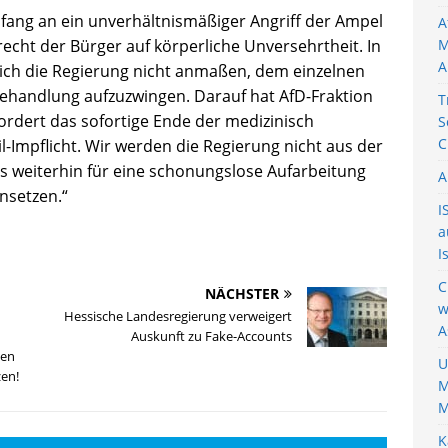
Anfang an ein unverhältnismäßiger Angriff der Ampel
A
recht der Bürger auf körperliche Unversehrtheit. In
M
A
 sich die Regierung nicht anmaßen, dem einzelnen
ehandlung aufzuzwingen. Darauf hat AfD-Fraktion
T
ordert das sofortige Ende der medizinisch
S
C
l-Impflicht. Wir werden die Regierung nicht aus der
s weiterhin für eine schonungslose Aufarbeitung
A
nsetzen.“
I
a
I
C
NÄCHSTER
w
Hessische Landesregierung verweigert
A
Auskunft zu Fake-Accounts
ßen
U
en!
M
M
K