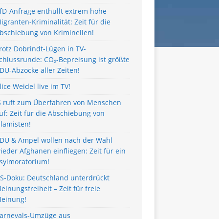
fD-Anfrage enthüllt extrem hohe
igranten-Kriminalität: Zeit für die
bschiebung von Kriminellen!
rotz Dobrindt-Lügen in TV-
chlussrunde: CO₂-Bepreisung ist größte
DU-Abzocke aller Zeiten!
lice Weidel live im TV!
S ruft zum Überfahren von Menschen
uf: Zeit für die Abschiebung von
slamisten!
DU & Ampel wollen nach der Wahl
ieder Afghanen einfliegen: Zeit für ein
sylmoratorium!
S-Doku: Deutschland unterdrückt
einungsfreiheit – Zeit für freie
einung!
arnevals-Umzüge aus