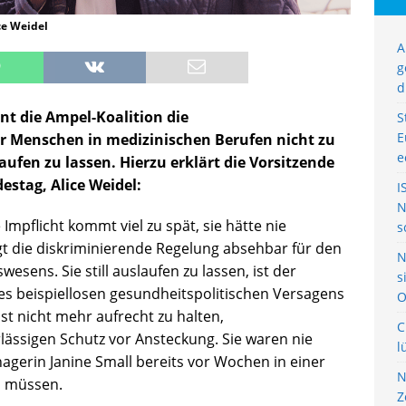
ce Weidel
A
g
d
nt die Ampel-Koalition die
S
E
ür Menschen in medizinischen Berufen nicht zu
e
ufen zu lassen. Hierzu erklärt die Vorsitzende
stag, Alice Weidel:
I
N
Impflicht kommt viel zu spät, sie hätte nie
s
t die diskriminierende Regelung absehbar für den
N
ns. Sie still auslaufen zu lassen, ist der
s
es beispiellosen gesundheitspolitischen Versagens
O
ist nicht mehr aufrecht zu halten,
C
ässigen Schutz vor Ansteckung. Sie waren nie
l
nagerin Janine Small bereits vor Wochen in einer
N
n müssen.
Z