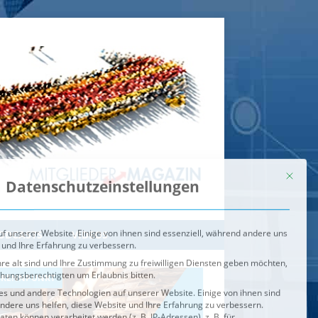
Mit dies
Datenschutzeinstellungen
f unserer Website. Einige von ihnen sind essenziell, während andere uns
 und Ihre Erfahrung zu verbessern.
re alt sind und Ihre Zustimmung zu freiwilligen Diensten geben möchten,
ehungsberechtigten um Erlaubnis bitten.
s und andere Technologien auf unserer Website. Einige von ihnen sind
ndere uns helfen, diese Website und Ihre Erfahrung zu verbessern.
n können verarbeitet werden (z. B. IP-Adressen), z. B. für
igen und Inhalte oder Anzeigen- und Inhaltsmessung.
Weitere
ie Verwendung Ihrer Daten finden Sie in unserer
Datenschutzerklärung
.
ahl jederzeit unter
Einstellungen
widerrufen oder anpassen.
e der Service-Gruppen, für die eine Einwilligung erteilt werden ka
Externe Medien
ODCASTS
VIDEOS
Speichern
BRENNPUNKT
IM BRENNPUNKT
Alle akzeptieren