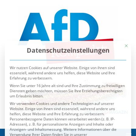
Mit die
Datenschutzeinstellungen
Wir nutzen Cookies auf unserer Website. Einige von ihnen sind
essenziell, während andere uns helfen, diese Website und Ihre
Erfahrung zu verbessern.
Wenn Sie unter 16 Jahre alt sind und Ihre Zustimmung zu freiwilligen
Diensten geben möchten, müssen Sie Ihre Erziehungsberechtigten
um Erlaubnis bitten.
Wir verwenden Cookies und andere Technologien auf unserer
Website. Einige von ihnen sind essenziell, während andere uns
helfen, diese Website und Ihre Erfahrung zu verbessern.
Personenbezogene Daten können verarbeitet werden (z. B. IP-
Adressen), z. B. für personalisierte Anzeigen und Inhalte oder
Anzeigen- und Inhaltsmessung.
Weitere Informationen über die
Verwendung Ihrer Daten finden Sie in unserer
Datenschutzerklärung
.
Sie können Ihre Auswahl jederzeit unter
Einstellungen
widerrufen oder anpassen.
Es folgt eine Liste der Service-Gruppen, für die eine Einwilli
Essenziell
Externe Medien