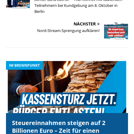
Teilnehmern bei Kundgebung am 8. Oktober in
Berlin
NÄCHSTER
Nord-Stream-Sprengung aufklären!
IM BRENNPUNKT
I
Steuereinnahmen steigen auf 2
Billionen Euro – Zeit für einen