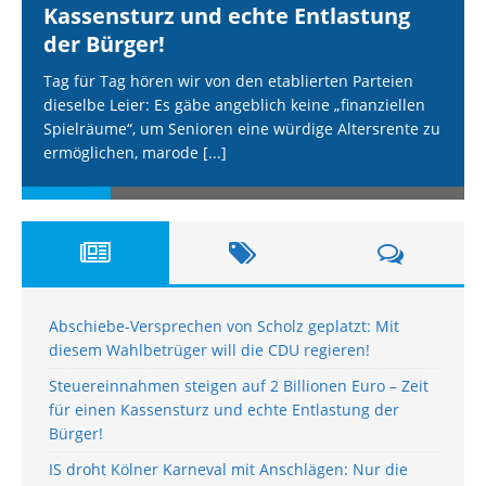
Kassensturz und echte Entlastung
der Bürger!
Tag für Tag hören wir von den etablierten Parteien
dieselbe Leier: Es gäbe angeblich keine „finanziellen
Spielräume“, um Senioren eine würdige Altersrente zu
ermöglichen, marode
[...]
Abschiebe-Versprechen von Scholz geplatzt: Mit
diesem Wahlbetrüger will die CDU regieren!
Steuereinnahmen steigen auf 2 Billionen Euro – Zeit
für einen Kassensturz und echte Entlastung der
Bürger!
IS droht Kölner Karneval mit Anschlägen: Nur die