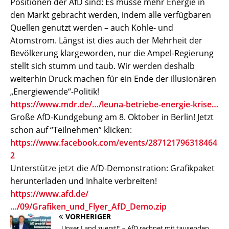
Positionen der AfD sind: Es müsse mehr Energie in
den Markt gebracht werden, indem alle verfügbaren
Quellen genutzt werden – auch Kohle- und
Atomstrom. Längst ist dies auch der Mehrheit der
Bevölkerung klargeworden, nur die Ampel-Regierung
stellt sich stumm und taub. Wir werden deshalb
weiterhin Druck machen für ein Ende der illusionären
„Energiewende“-Politik!
https://www.mdr.de/…/leuna-betriebe-energie-krise…
Große AfD-Kundgebung am 8. Oktober in Berlin! Jetzt
schon auf “Teilnehmen” klicken:
https://www.facebook.com/events/287121796318464
2
Unterstütze jetzt die AfD-Demonstration: Grafikpaket
herunterladen und Inhalte verbreiten!
https://www.afd.de/
…/09/Grafiken_und_Flyer_AfD_Demo.zip
VORHERIGER
„Unser Land zuerst!“ – AfD rechnet mit tausenden