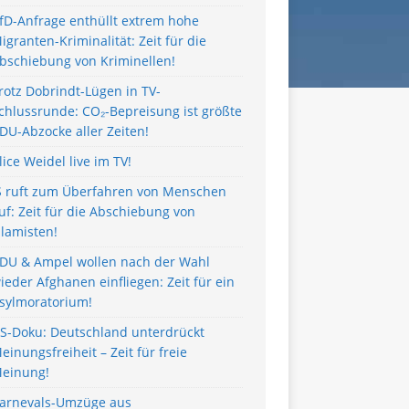
fD-Anfrage enthüllt extrem hohe
igranten-Kriminalität: Zeit für die
bschiebung von Kriminellen!
rotz Dobrindt-Lügen in TV-
chlussrunde: CO₂-Bepreisung ist größte
DU-Abzocke aller Zeiten!
lice Weidel live im TV!
S ruft zum Überfahren von Menschen
uf: Zeit für die Abschiebung von
slamisten!
DU & Ampel wollen nach der Wahl
ieder Afghanen einfliegen: Zeit für ein
sylmoratorium!
S-Doku: Deutschland unterdrückt
einungsfreiheit – Zeit für freie
einung!
arnevals-Umzüge aus