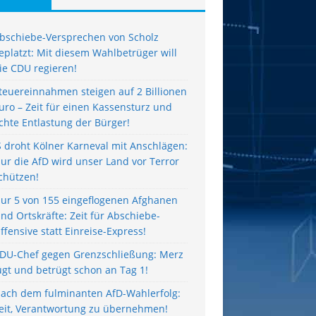
bschiebe-Versprechen von Scholz
eplatzt: Mit diesem Wahlbetrüger will
ie CDU regieren!
teuereinnahmen steigen auf 2 Billionen
uro – Zeit für einen Kassensturz und
chte Entlastung der Bürger!
S droht Kölner Karneval mit Anschlägen:
ur die AfD wird unser Land vor Terror
chützen!
ur 5 von 155 eingeflogenen Afghanen
ind Ortskräfte: Zeit für Abschiebe-
ffensive statt Einreise-Express!
DU-Chef gegen Grenzschließung: Merz
ügt und betrügt schon an Tag 1!
ach dem fulminanten AfD-Wahlerfolg:
eit, Verantwortung zu übernehmen!