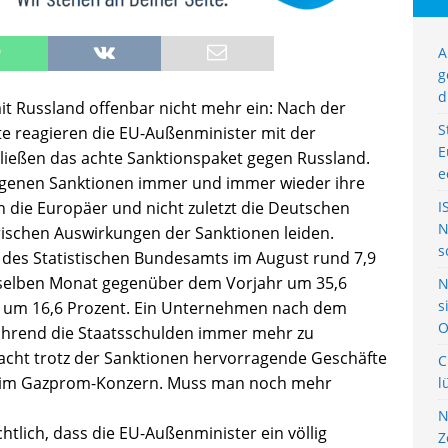
A
g
d
t Russland offenbar nicht mehr ein: Nach der
S
fte reagieren die EU-Außenminister mit der
E
hließen das achte Sanktionspaket gegen Russland.
e
angenen Sanktionen immer und immer wieder ihre
n die Europäer und nicht zuletzt die Deutschen
I
N
rischen Auswirkungen der Sanktionen leiden.
s
n des Statistischen Bundesamts im August rund 7,9
m selben Monat gegenüber dem Vorjahr um 35,6
N
s
e um 16,6 Prozent. Ein Unternehmen nach dem
O
hrend die Staatsschulden immer mehr zu
cht trotz der Sanktionen hervorragende Geschäfte
C
beim Gazprom-Konzern. Muss man noch mehr
l
N
chtlich, dass die EU-Außenminister ein völlig
Z