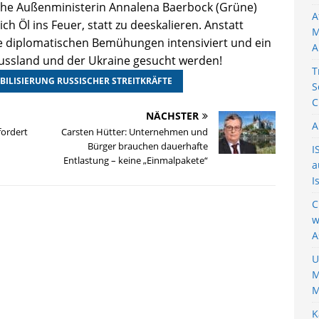
sche Außenministerin Annalena Baerbock (Grüne)
A
ich Öl ins Feuer, statt zu deeskalieren. Anstatt
M
ie diplomatischen Bemühungen intensiviert und ein
A
Russland und der Ukraine gesucht werden!
T
BILISIERUNG RUSSISCHER STREITKRÄFTE
S
C
NÄCHSTER
A
fordert
Carsten Hütter: Unternehmen und
Bürger brauchen dauerhafte
I
Entlastung – keine „Einmalpakete“
a
I
C
w
A
U
M
M
K