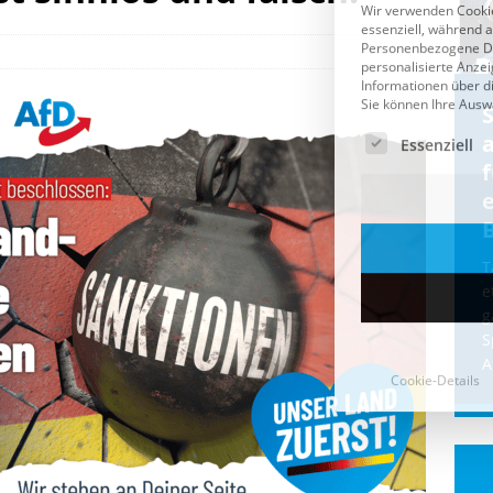
Cookie-Details
CDU & Ampel wollen nach
der Wahl wieder Afghanen
a
einfliegen: Zeit für ein
Asylmoratorium!
Die Bundesregierung und die CDU
halten die Wähler für dumm! Weil die
T
Stimmung wegen der von Afghanen
e
verübten Anschläge kippte, wurden die
g
Flüge vor der
[...]
S
A