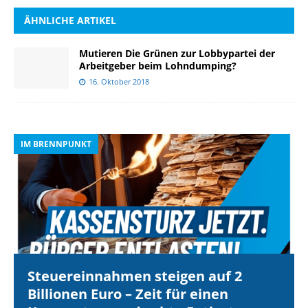
ÄHNLICHE ARTIKEL
Mutieren Die Grünen zur Lobbypartei der
Arbeitgeber beim Lohndumping?
16. Oktober 2018
IM BRENNPUNKT
I
Steuereinnahmen steigen auf 2
Billionen Euro – Zeit für einen