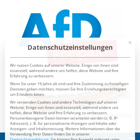
Mit die
Datenschutzeinstellungen
Wir nutzen Cookies auf unserer Website. Einige von ihnen sind
essenziell, während andere uns helfen, diese Website und Ihre
Erfahrung zu verbessern.
Wenn Sie unter 16 Jahre alt sind und Ihre Zustimmung zu freiwilligen
Diensten geben möchten, müssen Sie Ihre Erziehungsberechtigten
um Erlaubnis bitten.
Wir verwenden Cookies und andere Technologien auf unserer
Website. Einige von ihnen sind essenziell, während andere uns
helfen, diese Website und Ihre Erfahrung zu verbessern.
Personenbezogene Daten können verarbeitet werden (z. B. IP-
Adressen), z. B. für personalisierte Anzeigen und Inhalte oder
Anzeigen- und Inhaltsmessung.
Weitere Informationen über die
Verwendung Ihrer Daten finden Sie in unserer
Datenschutzerklärung
.
Sie können Ihre Auswahl jederzeit unter
Einstellungen
widerrufen oder anpassen.
Es folgt eine Liste der Service-Gruppen, für die eine Einwilli
Essenziell
Externe Medien