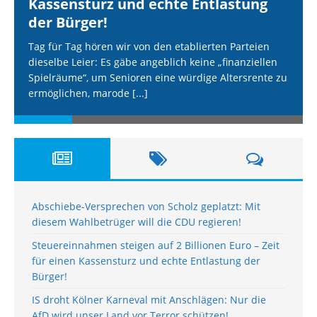
Kassensturz und echte Entlastung
der Bürger!
Tag für Tag hören wir von den etablierten Parteien
dieselbe Leier: Es gäbe angeblich keine „finanziellen
Spielräume“, um Senioren eine würdige Altersrente zu
ermöglichen, marode
[...]
Abschiebe-Versprechen von Scholz geplatzt: Mit
diesem Wahlbetrüger will die CDU regieren!
Steuereinnahmen steigen auf 2 Billionen Euro – Zeit
für einen Kassensturz und echte Entlastung der
Bürger!
IS droht Kölner Karneval mit Anschlägen: Nur die
AfD wird unser Land vor Terror schützen!