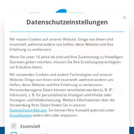
Mit die
Datenschutzeinstellungen
Wir nutzen Cookies auf unserer Website. Einige von ihnen sind
essenziell, während andere uns helfen, diese Website und Ihre
Erfahrung zu verbessern.
Wenn Sie unter 16 Jahre alt sind und Ihre Zustimmung zu freiwilligen
Diensten geben möchten, müssen Sie Ihre Erziehungsberechtigten
um Erlaubnis bitten.
Wir verwenden Cookies und andere Technologien auf unserer
Website. Einige von ihnen sind essenziell, während andere uns
helfen, diese Website und Ihre Erfahrung zu verbessern.
Personenbezogene Daten können verarbeitet werden (z. B. IP-
Adressen), z. B. für personalisierte Anzeigen und Inhalte oder
Anzeigen- und Inhaltsmessung.
Weitere Informationen über die
Verwendung Ihrer Daten finden Sie in unserer
Datenschutzerklärung
.
Sie können Ihre Auswahl jederzeit unter
Einstellungen
widerrufen oder anpassen.
Es folgt eine Liste der Service-Gruppen, für die eine Einwilli
Essenziell
Externe Medien