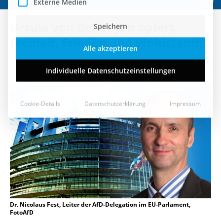
Speichern
Ursula von der Leyen opfert
Alle akzeptieren
Freiheit, Frieden und Wohlstand!
Individuelle Datenschutzeinstellungen
14. September 2022
Cookie-Details
Datenschutzerklärung
Impressum
Dr. Nicolaus Fest, Leiter der AfD-Delegation im EU-Parlament,
FotoAfD