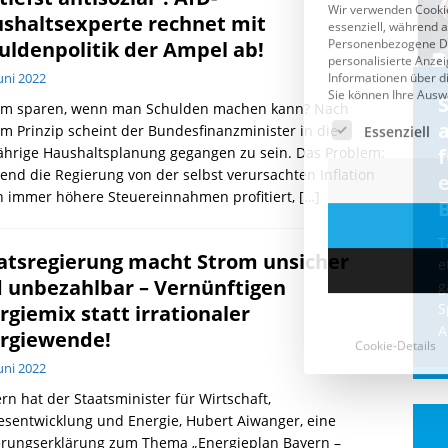
shaltsexperte rechnet mit
uldenpolitik der Ampel ab!
Juni 2022
Cookie-Details
CDU & Ampel wollen nach
m sparen, wenn man Schulden machen kann? Nach
der Wahl wieder Afghanen
a
m Prinzip scheint der Bundesfinanzminister in die
ährige Haushaltsplanung gegangen zu sein. Das Problem:
einfliegen: Zeit für ein
nd die Regierung von der selbst verursachten Inflation
Asylmoratorium!
h immer höhere Steuereinnahmen profitiert,
[…]
Die Bundesregierung und die CDU
halten die Wähler für dumm! Weil die
T
atsregierung macht Strom unsicher
Stimmung wegen der von Afghanen
e
verübten Anschläge kippte, wurden die
 unbezahlbar – Vernünftigen
g
Flüge vor der
[...]
S
rgiemix statt irrationaler
A
rgiewende!
Juni 2022
rn hat der Staatsminister für Wirtschaft,
sentwicklung und Energie, Hubert Aiwanger, eine
erungserklärung zum Thema „Energieplan Bayern –