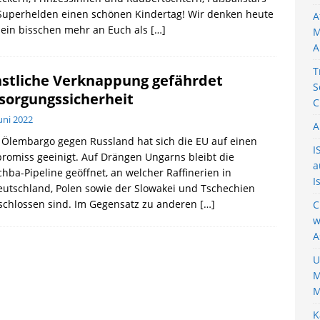
Superhelden einen schönen Kindertag! Wir denken heute
A
 ein bisschen mehr an Euch als
[…]
M
A
T
stliche Verknappung gefährdet
S
sorgungssicherheit
C
Juni 2022
A
Ölembargo gegen Russland hat sich die EU auf einen
I
omiss geeinigt. Auf Drängen Ungarns bleibt die
a
hba-Pipeline geöffnet, an welcher Raffinerien in
I
utschland, Polen sowie der Slowakei und Tschechien
schlossen sind. Im Gegensatz zu anderen
[…]
C
w
A
U
M
M
K