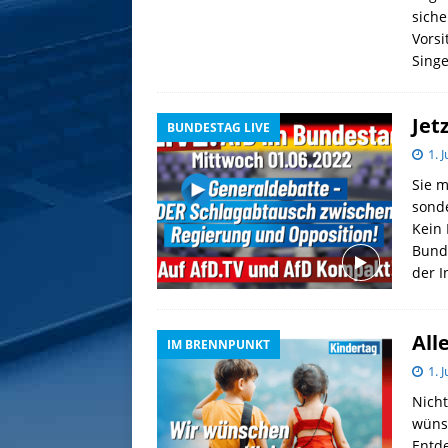
siche
Vorsi
Singe
Jet
BUNDESTAG LIVE
1. 
Sie m
sonde
Kein 
Bunde
der I
All
IM BRENNPUNKT
1. 
Nicht
wüns
Entde