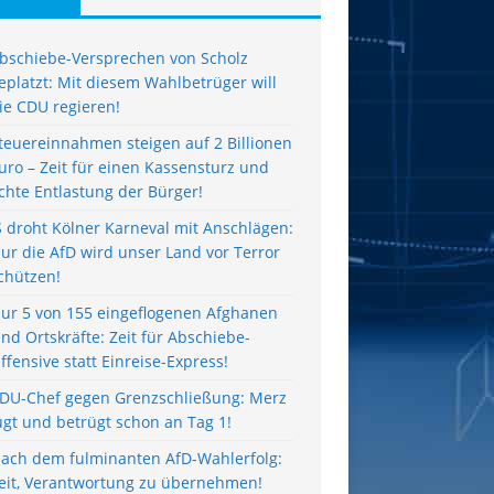
bschiebe-Versprechen von Scholz
eplatzt: Mit diesem Wahlbetrüger will
ie CDU regieren!
teuereinnahmen steigen auf 2 Billionen
uro – Zeit für einen Kassensturz und
chte Entlastung der Bürger!
S droht Kölner Karneval mit Anschlägen:
ur die AfD wird unser Land vor Terror
chützen!
ur 5 von 155 eingeflogenen Afghanen
ind Ortskräfte: Zeit für Abschiebe-
ffensive statt Einreise-Express!
DU-Chef gegen Grenzschließung: Merz
ügt und betrügt schon an Tag 1!
ach dem fulminanten AfD-Wahlerfolg:
eit, Verantwortung zu übernehmen!