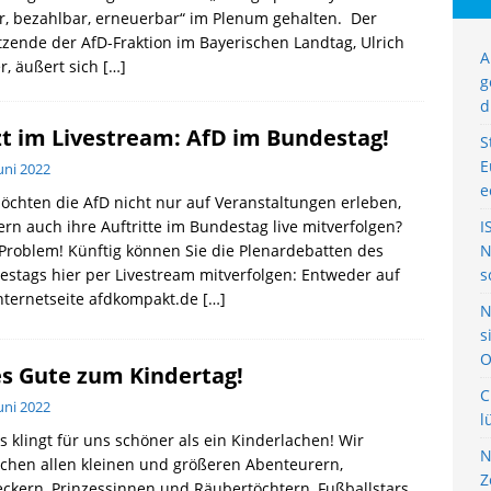
r, bezahlbar, erneuerbar“ im Plenum gehalten. Der
tzende der AfD-Fraktion im Bayerischen Landtag, Ulrich
A
r, äußert sich
[…]
g
d
zt im Livestream: AfD im Bundestag!
S
E
Juni 2022
e
öchten die AfD nicht nur auf Veranstaltungen erleben,
rn auch ihre Auftritte im Bundestag live mitverfolgen?
I
Problem! Künftig können Sie die Plenardebatten des
N
stags hier per Livestream mitverfolgen: Entweder auf
s
nternetseite afdkompakt.de
[…]
N
s
O
es Gute zum Kindertag!
C
Juni 2022
l
s klingt für uns schöner als ein Kinderlachen! Wir
N
chen allen kleinen und größeren Abenteurern,
Z
ckern, Prinzessinnen und Räubertöchtern, Fußballstars