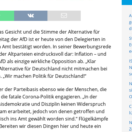
A
g
d
as Gesicht und die Stimme der Alternative für
S
tag der AfD ist er heute von den Delegierten in
E
m Amt bestätigt worden. In seiner Bewerbungsrede
e
er Altparteien eindrucksvoll dar: Inflation – und
D als einzige wirkliche Opposition ab. „Klar
I
N
Alternative für Deutschland nicht mitmachen bei
s
. „Wir machen Politik für Deutschland!“
N
her der Parteibasis ebenso wie der Menschen, die
s
die fatale Corona-Politik engagieren. „In der
O
asisdemokratie und Disziplin keinen Widerspruch
C
m erarbeitet, jedoch von denen getroffen und
l
isch ins Amt gewählt worden sind.“ Flügelkämpfe
N
„Bereiten wir diesen Dingen hier und heute ein
Z