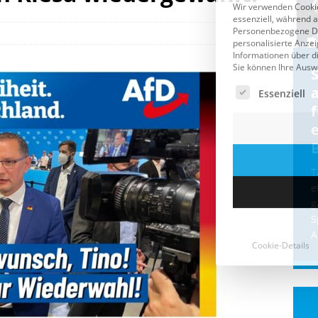
Cookie-Details
CDU & Ampel wollen nach
der Wahl wieder Afghanen
a
einfliegen: Zeit für ein
Asylmoratorium!
Die Bundesregierung und die CDU
halten die Wähler für dumm! Weil die
T
Stimmung wegen der von Afghanen
e
verübten Anschläge kippte, wurden die
g
Flüge vor der
[...]
S
A