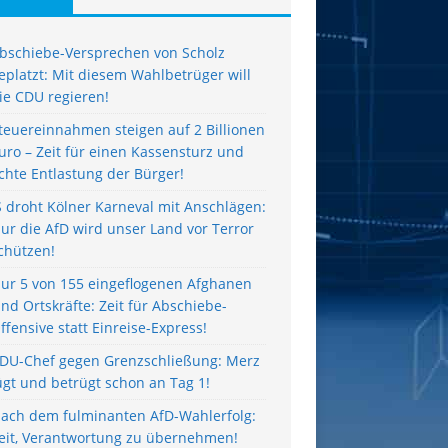
bschiebe-Versprechen von Scholz
eplatzt: Mit diesem Wahlbetrüger will
ie CDU regieren!
teuereinnahmen steigen auf 2 Billionen
uro – Zeit für einen Kassensturz und
chte Entlastung der Bürger!
S droht Kölner Karneval mit Anschlägen:
ur die AfD wird unser Land vor Terror
chützen!
ur 5 von 155 eingeflogenen Afghanen
ind Ortskräfte: Zeit für Abschiebe-
ffensive statt Einreise-Express!
DU-Chef gegen Grenzschließung: Merz
ügt und betrügt schon an Tag 1!
ach dem fulminanten AfD-Wahlerfolg:
eit, Verantwortung zu übernehmen!