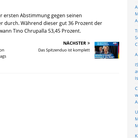
A
M
 der ersten Abstimmung gegen seinen
A
r durch. Während dieser gut 36 Prozent der
wann Tino Chrupalla 53,45 Prozent.
T
S
NÄCHSTER
C
ion
Das Spitzenduo ist komplett
A
tags
I
a
I
C
w
A
U
M
M
K