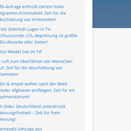
fD-Anfrage enthüllt extrem hohe
igranten-Kriminalität: Zeit für die
bschiebung von Kriminellen!
rotz Dobrindt-Lügen in TV-
chlussrunde: CO₂-Bepreisung ist größte
DU-Abzocke aller Zeiten!
lice Weidel live im TV!
S ruft zum Überfahren von Menschen
uf: Zeit für die Abschiebung von
slamisten!
DU & Ampel wollen nach der Wahl
ieder Afghanen einfliegen: Zeit für ein
sylmoratorium!
S-Doku: Deutschland unterdrückt
einungsfreiheit – Zeit für freie
einung!
arnevals-Umzüge aus