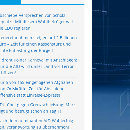
bschiebe-Versprechen von Scholz
eplatzt: Mit diesem Wahlbetrüger will
ie CDU regieren!
teuereinnahmen steigen auf 2 Billionen
uro – Zeit für einen Kassensturz und
chte Entlastung der Bürger!
S droht Kölner Karneval mit Anschlägen:
ur die AfD wird unser Land vor Terror
chützen!
ur 5 von 155 eingeflogenen Afghanen
ind Ortskräfte: Zeit für Abschiebe-
ffensive statt Einreise-Express!
DU-Chef gegen Grenzschließung: Merz
ügt und betrügt schon an Tag 1!
ach dem fulminanten AfD-Wahlerfolg:
eit, Verantwortung zu übernehmen!