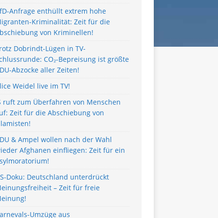
fD-Anfrage enthüllt extrem hohe
igranten-Kriminalität: Zeit für die
bschiebung von Kriminellen!
rotz Dobrindt-Lügen in TV-
chlussrunde: CO₂-Bepreisung ist größte
DU-Abzocke aller Zeiten!
lice Weidel live im TV!
S ruft zum Überfahren von Menschen
uf: Zeit für die Abschiebung von
slamisten!
DU & Ampel wollen nach der Wahl
ieder Afghanen einfliegen: Zeit für ein
sylmoratorium!
S-Doku: Deutschland unterdrückt
einungsfreiheit – Zeit für freie
einung!
arnevals-Umzüge aus