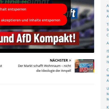
hr Informationen
A
nhalt entsperren
M
A
e akzeptieren und Inhalte entsperren
T
S
C
A
I
a
NÄCHSTER
I
st
Der Markt schafft Wohnraum – nicht
C
die Ideologie der Ampel!
w
A
U
M
M
K