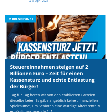
8. April 2022
IM BRENNPUNKT
I
Steuereinnahmen steigen auf 2
Billionen Euro – Zeit für einen
Kassensturz und echte Entlastung
der Bürger!
Tag für Tag hören wir von den etablierten Parteien
dieselbe Leier: Es gäbe angeblich keine „finanziellen
Spielräume“, um Senioren eine würdige Altersrente zu
ermöglichen, marode
[...]