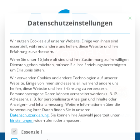
Mit die
Datenschutzeinstellungen
Wir nutzen Cookies auf unserer Website. Einige von ihnen sind
essenziell, während andere uns helfen, diese Website und Ihre
Erfahrung zu verbessern.
Wenn Sie unter 16 Jahre alt sind und Ihre Zustimmung zu freiwilligen
Diensten geben möchten, müssen Sie Ihre Erziehungsberechtigten
um Erlaubnis bitten.
Wir verwenden Cookies und andere Technologien auf unserer
Website. Einige von ihnen sind essenziell, während andere uns
helfen, diese Website und Ihre Erfahrung zu verbessern.
Personenbezogene Daten können verarbeitet werden (z. B. IP-
Adressen), z. B. für personalisierte Anzeigen und Inhalte oder
Anzeigen- und Inhaltsmessung.
Weitere Informationen über die
Verwendung Ihrer Daten finden Sie in unserer
Datenschutzerklärung
.
Sie können Ihre Auswahl jederzeit unter
Einstellungen
widerrufen oder anpassen.
Es folgt eine Liste der Service-Gruppen, für die eine Einwilli
Essenziell
Externe Medien