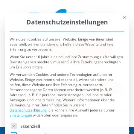
Mit die
Datenschutzeinstellungen
Wir nutzen Cookies auf unserer Website. Einige von ihnen sind
essenziell, während andere uns helfen, diese Website und Ihre
Erfahrung zu verbessern.
Wenn Sie unter 16 Jahre alt sind und Ihre Zustimmung zu freiwilligen
Diensten geben möchten, müssen Sie Ihre Erziehungsberechtigten
um Erlaubnis bitten.
Wir verwenden Cookies und andere Technologien auf unserer
Website. Einige von ihnen sind essenziell, während andere uns
helfen, diese Website und Ihre Erfahrung zu verbessern.
Personenbezogene Daten können verarbeitet werden (z. B. IP-
Adressen), z. B. für personalisierte Anzeigen und Inhalte oder
Anzeigen- und Inhaltsmessung.
Weitere Informationen über die
Verwendung Ihrer Daten finden Sie in unserer
Datenschutzerklärung
.
Sie können Ihre Auswahl jederzeit unter
Einstellungen
widerrufen oder anpassen.
Es folgt eine Liste der Service-Gruppen, für die eine Einwilli
Essenziell
Externe Medien