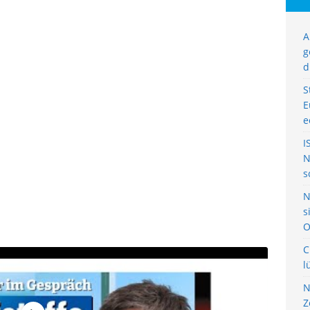
A
g
d
S
E
e
I
N
s
N
s
O
C
l
N
Z