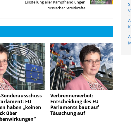
Einstellung aller Kampfhandlungen
S
russischer Streitkräfte
V
A
K
A
M
-Sonderausschuss
Verbrennerverbot:
Parlament: EU-
Entscheidung des EU-
en haben „keinen
Parlaments baut auf
ck über
Täuschung auf
benwirkungen“