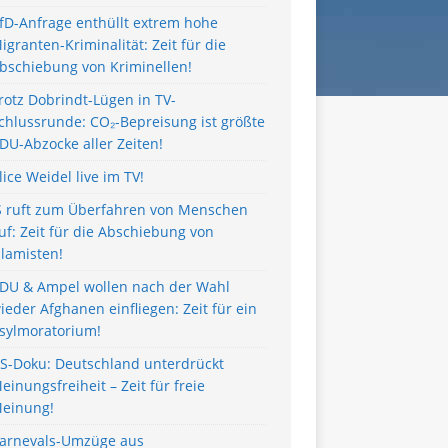
fD-Anfrage enthüllt extrem hohe
igranten-Kriminalität: Zeit für die
bschiebung von Kriminellen!
rotz Dobrindt-Lügen in TV-
chlussrunde: CO₂-Bepreisung ist größte
DU-Abzocke aller Zeiten!
lice Weidel live im TV!
S ruft zum Überfahren von Menschen
uf: Zeit für die Abschiebung von
slamisten!
DU & Ampel wollen nach der Wahl
ieder Afghanen einfliegen: Zeit für ein
sylmoratorium!
S-Doku: Deutschland unterdrückt
einungsfreiheit – Zeit für freie
einung!
arnevals-Umzüge aus