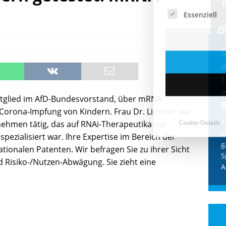
Cookie-Details
CDU & Ampel wollen nach
der Wahl wieder Afghanen
a
einfliegen: Zeit für ein
Asylmoratorium!
Mitglied im AfD-Bundesvorstand, über mRNA,
Die Bundesregierung und die CDU
Corona-Impfung von Kindern. Frau Dr. Limmer war
halten die Wähler für dumm! Weil die
T
nehmen tätig, das auf RNAi-Therapeutika zur
Stimmung wegen der von Afghanen
e
zialisiert war. Ihre Expertise im Bereich der
verübten Anschläge kippte, wurden die
g
ationalen Patenten. Wir befragen Sie zu ihrer Sicht
Flüge vor der
[...]
S
 Risiko-/Nutzen-Abwägung. Sie zieht eine
A