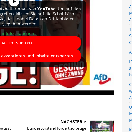
A
atzhalterinhalt von
YouTube
. Um auf den
M
reifen, klicken Sie auf die Schaltfläche
Sie, dass dabei Daten an Drittanbieter
A
ergegeben werden.
T
hr Informationen
S
C
nhalt entsperren
A
e akzeptieren und Inhalte entsperren
I
a
I
C
w
A
U
M
M
NÄCHSTER
ewusst
Bundesvorstand fordert sofortige
K