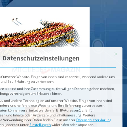
Mit dies
Datenschutzeinstellungen
f unserer Website. Einige von ihnen sind essenziell, während andere uns
 und Ihre Erfahrung zu verbessern.
re alt sind und Ihre Zustimmung zu freiwilligen Diensten geben möchten,
ehungsberechtigten um Erlaubnis bitten.
s und andere Technologien auf unserer Website. Einige von ihnen sind
ndere uns helfen, diese Website und Ihre Erfahrung zu verbessern.
n können verarbeitet werden (z. B. IP-Adressen), z. B. für
igen und Inhalte oder Anzeigen- und Inhaltsmessung.
Weitere
ie Verwendung Ihrer Daten finden Sie in unserer
Datenschutzerklärung
.
ahl jederzeit unter
Einstellungen
widerrufen oder anpassen.
e der Service-Gruppen, für die eine Einwilligung erteilt werden ka
Externe Medien
ODCASTS
VIDEOS
Speichern
BRENNPUNKT
IM BRENNPUNKT
Alle akzeptieren