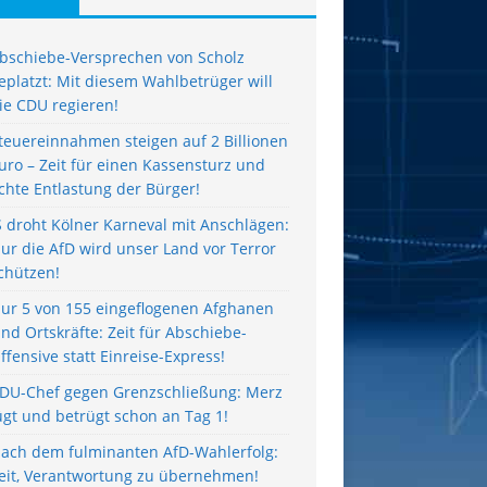
bschiebe-Versprechen von Scholz
eplatzt: Mit diesem Wahlbetrüger will
ie CDU regieren!
teuereinnahmen steigen auf 2 Billionen
uro – Zeit für einen Kassensturz und
chte Entlastung der Bürger!
S droht Kölner Karneval mit Anschlägen:
ur die AfD wird unser Land vor Terror
chützen!
ur 5 von 155 eingeflogenen Afghanen
ind Ortskräfte: Zeit für Abschiebe-
ffensive statt Einreise-Express!
DU-Chef gegen Grenzschließung: Merz
ügt und betrügt schon an Tag 1!
ach dem fulminanten AfD-Wahlerfolg:
eit, Verantwortung zu übernehmen!