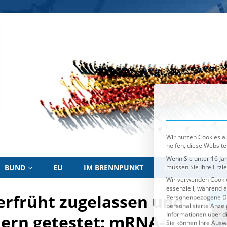
Wir nutzen Cookies au
helfen, diese Website
Wenn Sie unter 16 Jah
müssen Sie Ihre Erzi
Wir verwenden Cookie
essenziell, während a
Personenbezogene Date
personalisierte Anze
Informationen über d
Sie können Ihre Ausw
Es folgt eine List
Essenziell
BUND
EU
IM BRENNPUNKT
HINWEISE
P
erfrüht zugelassen und
IM BRENNPUNKT
IM 
dern getestet: mRNA-