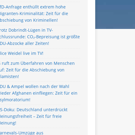
fD-Anfrage enthüllt extrem hohe
igranten-Kriminalität: Zeit für die
bschiebung von Kriminellen!
rotz Dobrindt-Lügen in TV-
chlussrunde: CO₂-Bepreisung ist größte
DU-Abzocke aller Zeiten!
lice Weidel live im TV!
S ruft zum Überfahren von Menschen
uf: Zeit für die Abschiebung von
slamisten!
DU & Ampel wollen nach der Wahl
ieder Afghanen einfliegen: Zeit für ein
sylmoratorium!
S-Doku: Deutschland unterdrückt
einungsfreiheit – Zeit für freie
einung!
arnevals-Umzüge aus