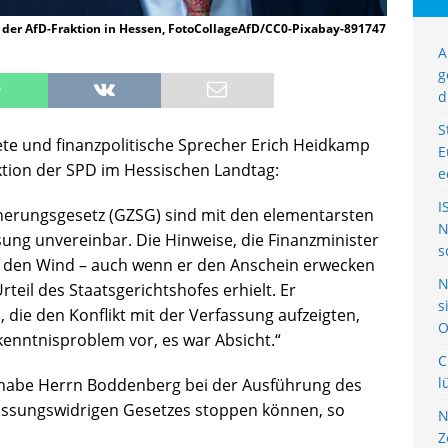
r der AfD-Fraktion in Hessen, FotoCollageAfD/CC0-Pixabay-891747
A
g
d
S
e und finanzpolitische Sprecher Erich Heidkamp
E
ktion der SPD im Hessischen Landtag:
e
I
herungsgesetz (GZSG) sind mit den elementarsten
N
sung unvereinbar. Die Hinweise, die Finanzminister
s
n den Wind – auch wenn er den Anschein erwecken
N
teil des Staatsgerichtshofes erhielt. Er
s
, die den Konflikt mit der Verfassung aufzeigten,
O
kenntnisproblem vor, es war Absicht.“
C
l
fs habe Herrn Boddenberg bei der Ausführung des
assungswidrigen Gesetzes stoppen können, so
N
Z