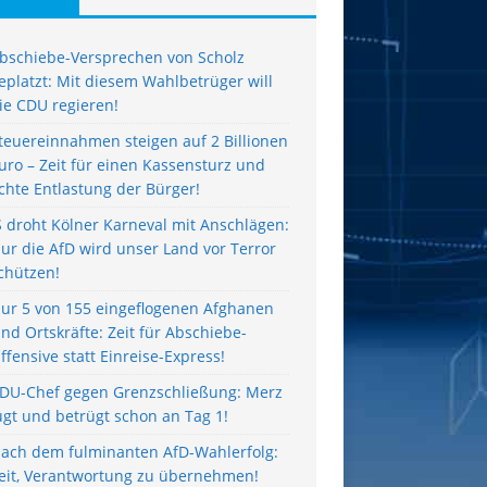
bschiebe-Versprechen von Scholz
eplatzt: Mit diesem Wahlbetrüger will
ie CDU regieren!
teuereinnahmen steigen auf 2 Billionen
uro – Zeit für einen Kassensturz und
chte Entlastung der Bürger!
S droht Kölner Karneval mit Anschlägen:
ur die AfD wird unser Land vor Terror
chützen!
ur 5 von 155 eingeflogenen Afghanen
ind Ortskräfte: Zeit für Abschiebe-
ffensive statt Einreise-Express!
DU-Chef gegen Grenzschließung: Merz
ügt und betrügt schon an Tag 1!
ach dem fulminanten AfD-Wahlerfolg:
eit, Verantwortung zu übernehmen!