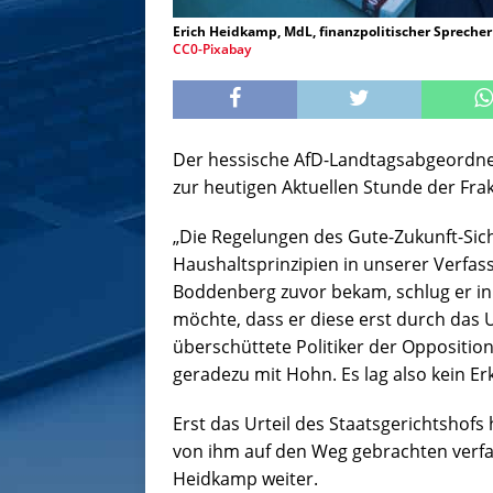
Erich Heidkamp, MdL, finanzpolitischer Spreche
CC0-Pixabay
Der hessische AfD-Landtagsabgeordnet
zur heutigen Aktuellen Stunde der Fra
„Die Regelungen des Gute-Zukunft-Sic
Haushaltsprinzipien in unserer Verfas
Boddenberg zuvor bekam, schlug er i
möchte, dass er diese erst durch das Ur
überschüttete Politiker der Opposition
geradezu mit Hohn. Es lag also kein Er
Erst das Urteil des Staatsgerichtsho
von ihm auf den Weg gebrachten verf
Heidkamp weiter.