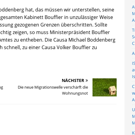
A
oddenberg hat, das müssen wir unterstellen, seine
M
gesamten Kabinett Bouffier in unzulässiger Weise
A
assung gezogenen Grenzen überschritten. Sollte
T
sichtig zeigen, so muss Ministerpräsident Bouffier
S
Amtes zu entheben. Die Causa Michael Boddenberg
C
 schnell, zu einer Causa Volker Bouffier zu
A
I
a
I
NÄCHSTER
C
ng
Die neue Migrationswelle verschärft die
w
Wohnungsnot
A
U
M
M
K