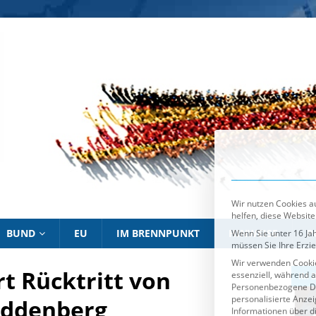
Wir nutzen Cookies au
helfen, diese Website
Wenn Sie unter 16 Jah
müssen Sie Ihre Erzi
Wir verwenden Cookie
essenziell, während a
Personenbezogene Date
personalisierte Anze
Informationen über d
Sie können Ihre Ausw
Es folgt eine List
Essenziell
BUND
EU
IM BRENNPUNKT
HINWEISE
P
t Rücktritt von
IM BRENNPUNKT
IM 
oddenberg