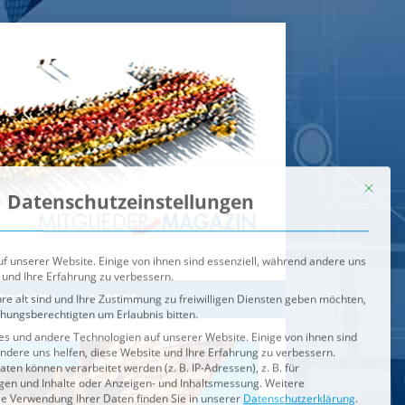
Mit dies
Datenschutzeinstellungen
f unserer Website. Einige von ihnen sind essenziell, während andere uns
 und Ihre Erfahrung zu verbessern.
re alt sind und Ihre Zustimmung zu freiwilligen Diensten geben möchten,
ehungsberechtigten um Erlaubnis bitten.
s und andere Technologien auf unserer Website. Einige von ihnen sind
ndere uns helfen, diese Website und Ihre Erfahrung zu verbessern.
n können verarbeitet werden (z. B. IP-Adressen), z. B. für
igen und Inhalte oder Anzeigen- und Inhaltsmessung.
Weitere
ie Verwendung Ihrer Daten finden Sie in unserer
Datenschutzerklärung
.
ahl jederzeit unter
Einstellungen
widerrufen oder anpassen.
e der Service-Gruppen, für die eine Einwilligung erteilt werden ka
Externe Medien
ODCASTS
VIDEOS
Speichern
BRENNPUNKT
IM BRENNPUNKT
Alle akzeptieren