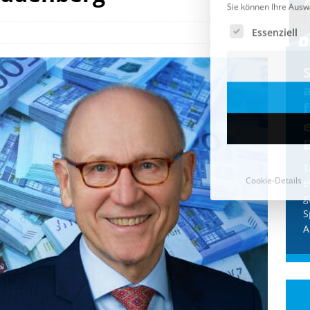
Cookie-Details
CDU & Ampel wollen nach
der Wahl wieder Afghanen
a
einfliegen: Zeit für ein
Asylmoratorium!
Die Bundesregierung und die CDU
halten die Wähler für dumm! Weil die
T
Stimmung wegen der von Afghanen
e
verübten Anschläge kippte, wurden die
g
Flüge vor der
[...]
S
A