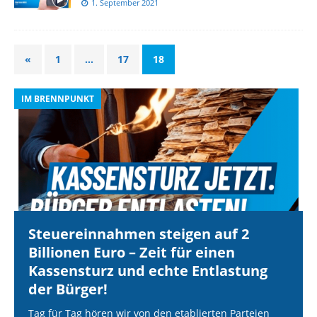
1. September 2021
«
1
…
17
18
IM BRENNPUNKT
I
Steuereinnahmen steigen auf 2
Billionen Euro – Zeit für einen
Kassensturz und echte Entlastung
der Bürger!
Tag für Tag hören wir von den etablierten Parteien