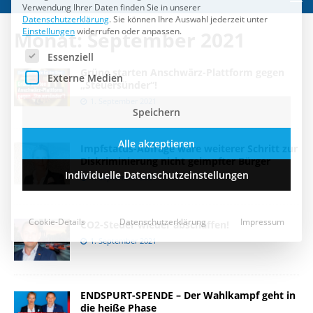
Speichern
Monat:
September 2021
Alle akzeptieren
Grüne starten Anschwärz-Plattform gegen
Individuelle Datenschutzeinstellungen
„Steuersünder“!
1. September 2021
Cookie-Details
Datenschutzerklärung
Impressum
Impfstatus-Abfrage wäre weiterer Schritt zur
Diskriminierung nicht geimpfter Bürger
1. September 2021
CO2-Steuer wieder abschaffen!
1. September 2021
ENDSPURT-SPENDE – Der Wahlkampf geht in
die heiße Phase