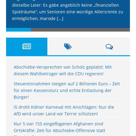
dieselbe Leier: Es gäbe angeblich keine „finanziellen
Spielräume“, um Senioren eine würdige Altersrente zu
ermöglichen, marode
[...]
Abschiebe-Versprechen von Scholz geplatzt: Mit
diesem Wahlbetrüger will die CDU regieren!
Steuereinnahmen steigen auf 2 Billionen Euro – Zeit
für einen Kassensturz und echte Entlastung der
Bürger!
IS droht Kölner Karneval mit Anschlägen: Nur die
AfD wird unser Land vor Terror schützen!
Nur 5 von 155 eingeflogenen Afghanen sind
Ortskräfte: Zeit für Abschiebe-Offensive statt