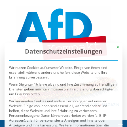
Mit die
Datenschutzeinstellungen
Wir nutzen Cookies auf unserer Website. Einige von ihnen sind
essenziell, während andere uns helfen, diese Website und Ihre
Erfahrung zu verbessern.
Wenn Sie unter 16 Jahre alt sind und Ihre Zustimmung zu freiwilligen
Diensten geben möchten, müssen Sie Ihre Erziehungsberechtigten
um Erlaubnis bitten.
Wir verwenden Cookies und andere Technologien auf unserer
Website. Einige von ihnen sind essenziell, während andere uns
helfen, diese Website und Ihre Erfahrung zu verbessern.
Personenbezogene Daten können verarbeitet werden (z. B. IP-
Adressen), z. B. für personalisierte Anzeigen und Inhalte oder
Anzeigen- und Inhaltsmessung.
Weitere Informationen über die
Verwendung Ihrer Daten finden Sie in unserer
Datenschutzerklärung
.
Sie können Ihre Auswahl jederzeit unter
Einstellungen
widerrufen oder anpassen.
Es folgt eine Liste der Service-Gruppen, für die eine Einwilli
Essenziell
Externe Medien